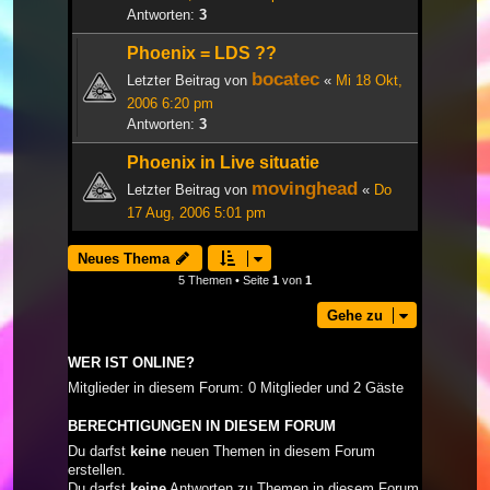
Antworten:
3
Phoenix = LDS ??
bocatec
Letzter Beitrag von
«
Mi 18 Okt,
2006 6:20 pm
Antworten:
3
Phoenix in Live situatie
movinghead
Letzter Beitrag von
«
Do
17 Aug, 2006 5:01 pm
Neues Thema
5 Themen • Seite
1
von
1
Gehe zu
WER IST ONLINE?
Mitglieder in diesem Forum: 0 Mitglieder und 2 Gäste
BERECHTIGUNGEN IN DIESEM FORUM
Du darfst
keine
neuen Themen in diesem Forum
erstellen.
Du darfst
keine
Antworten zu Themen in diesem Forum