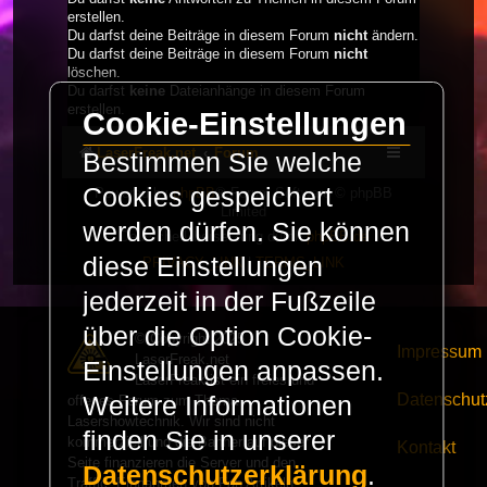
erstellen.
Du darfst deine Beiträge in diesem Forum
nicht
ändern.
Du darfst deine Beiträge in diesem Forum
nicht
löschen.
Du darfst
keine
Dateianhänge in diesem Forum
erstellen.
Cookie-Einstellungen
LaserFreak.net
Forum
Bestimmen Sie welche
Cookies gespeichert
Powered by
phpBB
® Forum Software © phpBB
Limited
werden dürfen. Sie können
Deutsche Übersetzung durch
phpBB.de
diese Einstellungen
PRIVACY_LINK
|
TERMS_LINK
jederzeit in der Fußzeile
über die Option Cookie-
© Copyright 2025 -
Impressum
LaserFreak.net
Einstellungen anpassen.
LaserFreak ist ein freies und
Datenschut
Weitere Informationen
offenes Forum zum Thema
Lasershowtechnik. Wir sind nicht
finden Sie in unserer
kommerziell und die Banner auf dieser
Kontakt
Seite finanzieren die Server und den
Datenschutzerklärung
.
Traffic. Einnahmen von Fan Artikeln