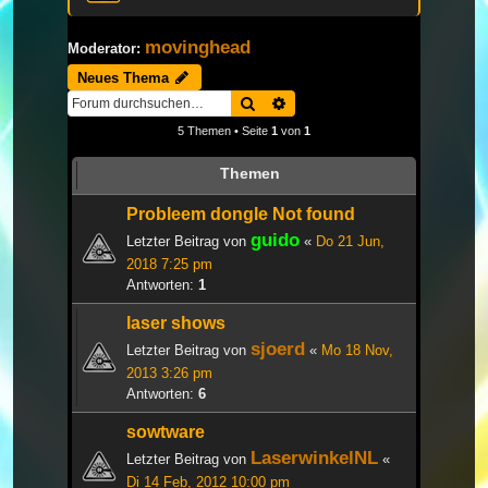
movinghead
Moderator:
Neues Thema
Suche
Erweiterte Suche
5 Themen • Seite
1
von
1
Themen
Probleem dongle Not found
guido
Letzter Beitrag von
«
Do 21 Jun,
2018 7:25 pm
Antworten:
1
laser shows
sjoerd
Letzter Beitrag von
«
Mo 18 Nov,
2013 3:26 pm
Antworten:
6
sowtware
LaserwinkelNL
Letzter Beitrag von
«
Di 14 Feb, 2012 10:00 pm