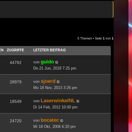
5 Themen • Seite
1
von
1
EN
ZUGRIFFE
LETZTER BEITRAG
guido
von
44782
Do 21 Jun, 2018 7:25 pm
sjoerd
von
28979
Mo 18 Nov, 2013 3:26 pm
LaserwinkelNL
von
18549
Di 14 Feb, 2012 10:00 pm
bocatec
von
24720
Mi 18 Okt, 2006 6:20 pm