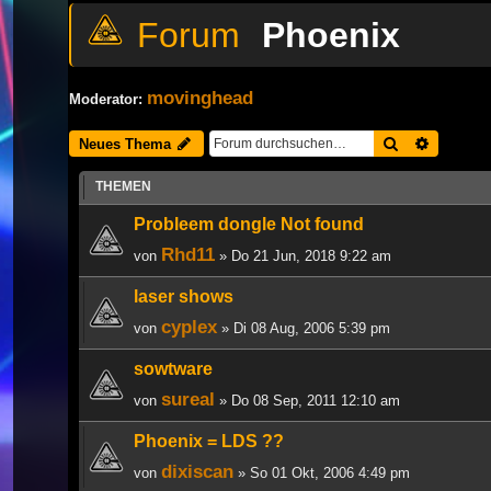
Phoenix
movinghead
Moderator:
Suche
Erweiter
Neues Thema
THEMEN
Probleem dongle Not found
Rhd11
von
» Do 21 Jun, 2018 9:22 am
laser shows
cyplex
von
» Di 08 Aug, 2006 5:39 pm
sowtware
sureal
von
» Do 08 Sep, 2011 12:10 am
Phoenix = LDS ??
dixiscan
von
» So 01 Okt, 2006 4:49 pm