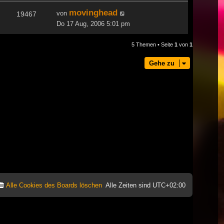
movinghead
von
19467
Do 17 Aug, 2006 5:01 pm
5 Themen • Seite
1
von
1
Gehe zu
Alle Cookies des Boards löschen
Alle Zeiten sind
UTC+02:00