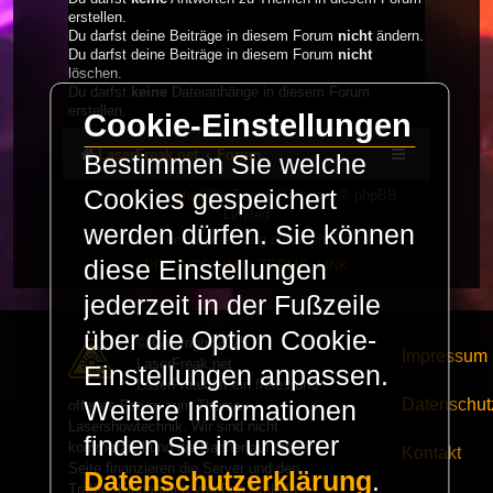
erstellen.
Du darfst deine Beiträge in diesem Forum
nicht
ändern.
Du darfst deine Beiträge in diesem Forum
nicht
löschen.
Du darfst
keine
Dateianhänge in diesem Forum
erstellen.
Cookie-Einstellungen
LaserFreak.net
Forum
Bestimmen Sie welche
Cookies gespeichert
Powered by
phpBB
® Forum Software © phpBB
Limited
werden dürfen. Sie können
Deutsche Übersetzung durch
phpBB.de
diese Einstellungen
PRIVACY_LINK
|
TERMS_LINK
jederzeit in der Fußzeile
über die Option Cookie-
© Copyright 2025 -
Impressum
LaserFreak.net
Einstellungen anpassen.
LaserFreak ist ein freies und
Datenschut
Weitere Informationen
offenes Forum zum Thema
Lasershowtechnik. Wir sind nicht
finden Sie in unserer
kommerziell und die Banner auf dieser
Kontakt
Seite finanzieren die Server und den
Datenschutzerklärung
.
Traffic. Einnahmen von Fan Artikeln