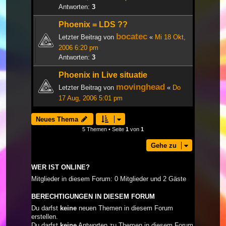
Antworten:
3
Phoenix = LDS ??
bocatec
Letzter Beitrag von
«
Mi 18 Okt,
2006 6:20 pm
Antworten:
3
Phoenix in Live situatie
movinghead
Letzter Beitrag von
«
Do
17 Aug, 2006 5:01 pm
Neues Thema
5 Themen • Seite
1
von
1
Gehe zu
WER IST ONLINE?
Mitglieder in diesem Forum: 0 Mitglieder und 2 Gäste
BERECHTIGUNGEN IN DIESEM FORUM
Du darfst
keine
neuen Themen in diesem Forum
erstellen.
Du darfst
keine
Antworten zu Themen in diesem Forum