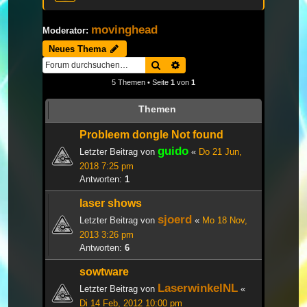
movinghead
Moderator:
Neues Thema
Suche
Erweiterte Suche
5 Themen • Seite
1
von
1
Themen
Probleem dongle Not found
guido
Letzter Beitrag von
«
Do 21 Jun,
2018 7:25 pm
Antworten:
1
laser shows
sjoerd
Letzter Beitrag von
«
Mo 18 Nov,
2013 3:26 pm
Antworten:
6
sowtware
LaserwinkelNL
Letzter Beitrag von
«
Di 14 Feb, 2012 10:00 pm