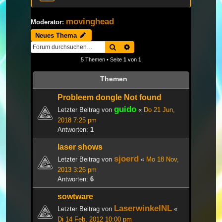
movinghead
Moderator:
Neues Thema
Suche
Erweiterte Suche
5 Themen • Seite
1
von
1
Themen
Probleem dongle Not found
guido
Letzter Beitrag von
«
Do 21 Jun,
2018 7:25 pm
Antworten:
1
laser shows
sjoerd
Letzter Beitrag von
«
Mo 18 Nov,
2013 3:26 pm
Antworten:
6
sowtware
LaserwinkelNL
Letzter Beitrag von
«
Di 14 Feb, 2012 10:00 pm