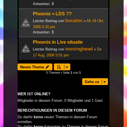
Antworten:
3
Phoenix = LDS ??
bocatec
Letzter Beitrag von
«
Mi 18 Okt,
2006 6:20 pm
Antworten:
3
Phoenix in Live situatie
movinghead
Letzter Beitrag von
«
Do
17 Aug, 2006 5:01 pm
Neues Thema
5 Themen • Seite
1
von
1
Gehe zu
WER IST ONLINE?
Mitglieder in diesem Forum: 0 Mitglieder und 1 Gast
BERECHTIGUNGEN IN DIESEM FORUM
Du darfst
keine
neuen Themen in diesem Forum
erstellen.
Du darfst
keine
Antworten zu Themen in diesem Forum