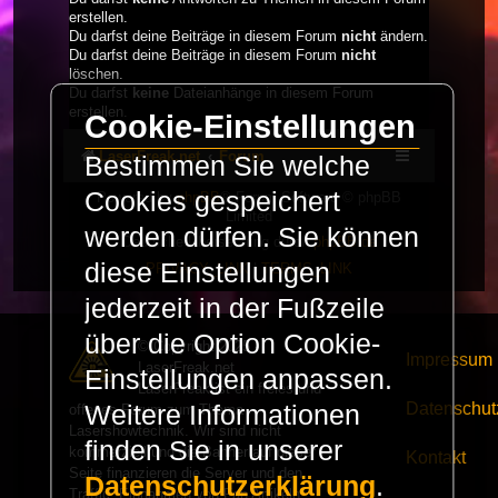
erstellen.
Du darfst deine Beiträge in diesem Forum
nicht
ändern.
Du darfst deine Beiträge in diesem Forum
nicht
löschen.
Du darfst
keine
Dateianhänge in diesem Forum
erstellen.
Cookie-Einstellungen
LaserFreak.net
Forum
Bestimmen Sie welche
Cookies gespeichert
Powered by
phpBB
® Forum Software © phpBB
Limited
werden dürfen. Sie können
Deutsche Übersetzung durch
phpBB.de
diese Einstellungen
PRIVACY_LINK
|
TERMS_LINK
jederzeit in der Fußzeile
über die Option Cookie-
© Copyright 2025 -
Impressum
LaserFreak.net
Einstellungen anpassen.
LaserFreak ist ein freies und
Datenschut
Weitere Informationen
offenes Forum zum Thema
Lasershowtechnik. Wir sind nicht
finden Sie in unserer
kommerziell und die Banner auf dieser
Kontakt
Seite finanzieren die Server und den
Datenschutzerklärung
.
Traffic. Einnahmen von Fan Artikeln