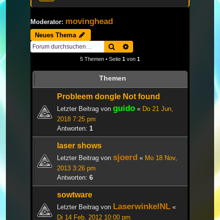
movinghead
Moderator:
Neues Thema
Suche
Erweiterte Suche
5 Themen • Seite
1
von
1
Themen
Probleem dongle Not found
guido
Letzter Beitrag von
«
Do 21 Jun,
2018 7:25 pm
Antworten:
1
laser shows
sjoerd
Letzter Beitrag von
«
Mo 18 Nov,
2013 3:26 pm
Antworten:
6
sowtware
LaserwinkelNL
Letzter Beitrag von
«
Di 14 Feb, 2012 10:00 pm