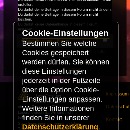
erstellen.
Du darfst deine Beiträge in diesem Forum
nicht
ändern.
Du darfst deine Beiträge in diesem Forum
nicht
löschen.
Du darfst
keine
Dateianhänge in diesem Forum
erstellen.
Cookie-Einstellungen
LaserFreak.net
Forum
Bestimmen Sie welche
Cookies gespeichert
Powered by
phpBB
® Forum Software © phpBB
Limited
werden dürfen. Sie können
Deutsche Übersetzung durch
phpBB.de
diese Einstellungen
PRIVACY_LINK
|
TERMS_LINK
jederzeit in der Fußzeile
über die Option Cookie-
© Copyright 2025 -
Impressum
LaserFreak.net
Einstellungen anpassen.
LaserFreak ist ein freies und
Datenschut
Weitere Informationen
offenes Forum zum Thema
Lasershowtechnik. Wir sind nicht
finden Sie in unserer
kommerziell und die Banner auf dieser
Kontakt
Seite finanzieren die Server und den
Datenschutzerklärung
.
Traffic. Einnahmen von Fan Artikeln