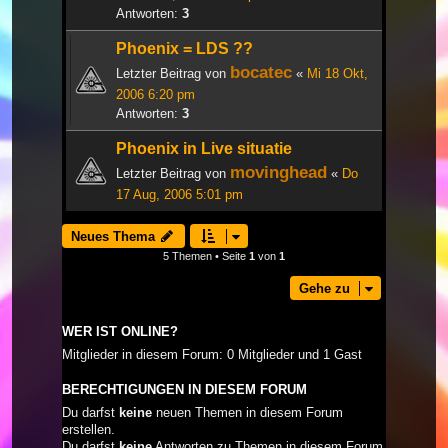
Antworten:
3
Phoenix = LDS ??
bocatec
Letzter Beitrag von
«
Mi 18 Okt,
2006 6:20 pm
Antworten:
3
Phoenix in Live situatie
movinghead
Letzter Beitrag von
«
Do
17 Aug, 2006 5:01 pm
Neues Thema
5 Themen • Seite
1
von
1
Gehe zu
WER IST ONLINE?
Mitglieder in diesem Forum: 0 Mitglieder und 1 Gast
BERECHTIGUNGEN IN DIESEM FORUM
Du darfst
keine
neuen Themen in diesem Forum
erstellen.
Du darfst
keine
Antworten zu Themen in diesem Forum