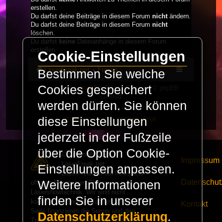
erstellen.
Du darfst deine Beiträge in diesem Forum
nicht
ändern.
Du darfst deine Beiträge in diesem Forum
nicht
löschen.
Du darfst
keine
Dateianhänge in diesem Forum
erstellen.
Cookie-Einstellungen
LaserFreak.net
Forum
Bestimmen Sie welche
Cookies gespeichert
Powered by
phpBB
® Forum Software © phpBB
Limited
werden dürfen. Sie können
Deutsche Übersetzung durch
phpBB.de
diese Einstellungen
PRIVACY_LINK
|
TERMS_LINK
jederzeit in der Fußzeile
über die Option Cookie-
© Copyright 2025 -
Impressum
LaserFreak.net
Einstellungen anpassen.
LaserFreak ist ein freies und
Datenschut
Weitere Informationen
offenes Forum zum Thema
Lasershowtechnik. Wir sind nicht
finden Sie in unserer
kommerziell und die Banner auf dieser
Kontakt
Seite finanzieren die Server und den
Datenschutzerklärung
.
Traffic. Einnahmen von Fan Artikeln