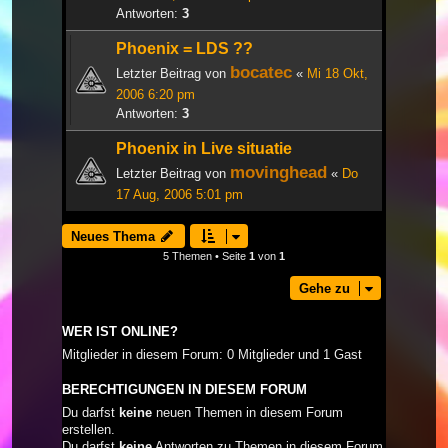
Antworten:
3
Phoenix = LDS ??
bocatec
Letzter Beitrag von
«
Mi 18 Okt,
2006 6:20 pm
Antworten:
3
Phoenix in Live situatie
movinghead
Letzter Beitrag von
«
Do
17 Aug, 2006 5:01 pm
Neues Thema
5 Themen • Seite
1
von
1
Gehe zu
WER IST ONLINE?
Mitglieder in diesem Forum: 0 Mitglieder und 1 Gast
BERECHTIGUNGEN IN DIESEM FORUM
Du darfst
keine
neuen Themen in diesem Forum
erstellen.
Du darfst
keine
Antworten zu Themen in diesem Forum