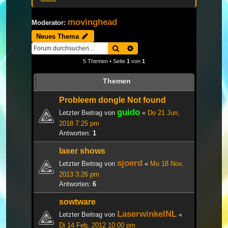
movinghead
Moderator:
Neues Thema
Suche
Erweiterte Suche
5 Themen • Seite
1
von
1
Themen
Probleem dongle Not found
guido
Letzter Beitrag von
«
Do 21 Jun,
2018 7:25 pm
Antworten:
1
laser shows
sjoerd
Letzter Beitrag von
«
Mo 18 Nov,
2013 3:26 pm
Antworten:
6
sowtware
LaserwinkelNL
Letzter Beitrag von
«
Di 14 Feb, 2012 10:00 pm