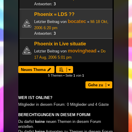
Antworten:
3
Phoenix = LDS ??
bocatec
Letzter Beitrag von
«
Mi 18 Okt,
2006 6:20 pm
Antworten:
3
Phoenix in Live situatie
movinghead
Letzter Beitrag von
«
Do
17 Aug, 2006 5:01 pm
Neues Thema
5 Themen • Seite
1
von
1
Gehe zu
WER IST ONLINE?
Mitglieder in diesem Forum: 0 Mitglieder und 4 Gäste
BERECHTIGUNGEN IN DIESEM FORUM
Du darfst
keine
neuen Themen in diesem Forum
erstellen.
Du darfst
keine
Antworten zu Themen in diesem Forum