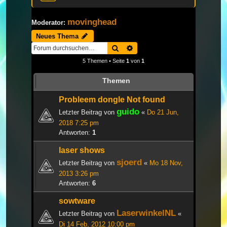
movinghead
Moderator:
Neues Thema
Suche
Erweiterte Suche
5 Themen • Seite
1
von
1
Themen
Probleem dongle Not found
guido
Letzter Beitrag von
«
Do 21 Jun,
2018 7:25 pm
Antworten:
1
laser shows
sjoerd
Letzter Beitrag von
«
Mo 18 Nov,
2013 3:26 pm
Antworten:
6
sowtware
LaserwinkelNL
Letzter Beitrag von
«
Di 14 Feb, 2012 10:00 pm