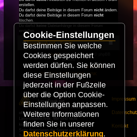
erstellen.
Du darfst deine Beiträge in diesem Forum
nicht
ändern.
Du darfst deine Beiträge in diesem Forum
nicht
löschen.
Du darfst
keine
Dateianhänge in diesem Forum
erstellen.
Cookie-Einstellungen
LaserFreak.net
Forum
Bestimmen Sie welche
Cookies gespeichert
Powered by
phpBB
® Forum Software © phpBB
Limited
werden dürfen. Sie können
Deutsche Übersetzung durch
phpBB.de
diese Einstellungen
PRIVACY_LINK
|
TERMS_LINK
jederzeit in der Fußzeile
über die Option Cookie-
© Copyright 2025 -
Impressum
LaserFreak.net
Einstellungen anpassen.
LaserFreak ist ein freies und
Datenschut
Weitere Informationen
offenes Forum zum Thema
Lasershowtechnik. Wir sind nicht
finden Sie in unserer
kommerziell und die Banner auf dieser
Kontakt
Seite finanzieren die Server und den
Datenschutzerklärung
.
Traffic. Einnahmen von Fan Artikeln