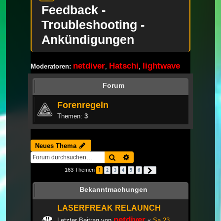
Feedback -
Troubleshooting -
Ankündigungen
netdiver
Hatschi
lightwave
Moderatoren:
,
,
Forum
Forenregeln
Themen:
3
Neues Thema
Suche
Erweiterte Suche
163 Themen
1
2
3
4
5
6
Nächste
Bekanntmachungen
LASERFREAK RELAUNCH
netdiver
Letzter Beitrag von
«
Sa 23