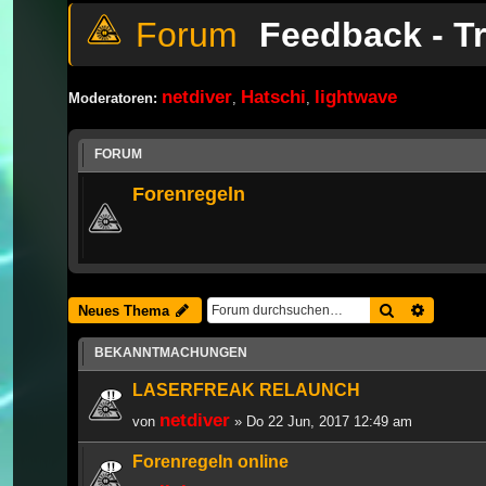
Feedback - T
netdiver
Hatschi
lightwave
Moderatoren:
,
,
FORUM
Forenregeln
Suche
Erweiter
Neues Thema
BEKANNTMACHUNGEN
LASERFREAK RELAUNCH
netdiver
von
» Do 22 Jun, 2017 12:49 am
Forenregeln online