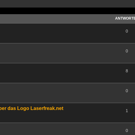
ANTWORT
0
0
8
0
über das Logo Laserfreak.net
1
0