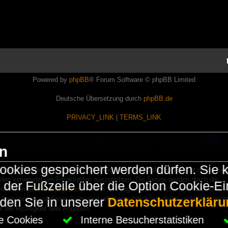
Powered by
phpBB
® Forum Software © phpBB Limited
Deutsche Übersetzung durch
phpBB.de
PRIVACY_LINK
|
TERMS_LINK
en
okies gespeichert werden dürfen. Sie 
Lasershowtechnik. Wir sind nicht kommerziell und die Banner auf dieser Seit
rden verwendet um Freaktreffen auszurichten. Die Server werden durch die
in der Fußzeile über die Option Cookie-E
erwenden wir
HomepageEasy
. Wenn Ihr Fragen oder Beschwerden zu LaserFr
nformationen auf dieser Seite sind urheberrechtlich geschützt und dürfen nicht
nden Sie in unserer
Datenschutzerkläru
die Richtigkeit aller Angaben.
che Cookies
Interne Besucherstatistiken