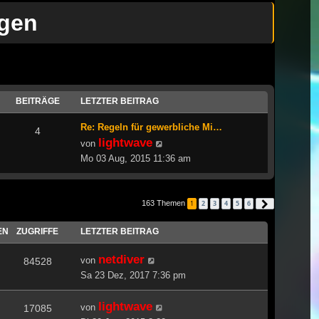
ngen
BEITRÄGE
LETZTER BEITRAG
Re: Regeln für gewerbliche Mi…
4
lightwave
Neuester
von
Beitrag
Mo 03 Aug, 2015 11:36 am
163 Themen
1
2
3
4
5
6
Nächste
EN
ZUGRIFFE
LETZTER BEITRAG
netdiver
von
84528
Sa 23 Dez, 2017 7:36 pm
lightwave
von
17085