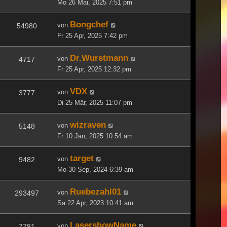
Mo 26 Mai, 2025 7:51 pm
Bongchef
von
54980
Fr 25 Apr, 2025 7:42 pm
Dr.Wurstmann
von
4717
Fr 25 Apr, 2025 12:32 pm
VDX
von
3777
Di 25 Mär, 2025 11:07 pm
wizraven
von
5148
Fr 10 Jan, 2025 10:54 am
target
von
9482
Mo 30 Sep, 2024 6:39 am
Ruebezahl01
von
293497
Sa 22 Apr, 2023 10:41 am
LasershowName
von
7781