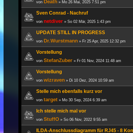
Death
von
» Mo 26 Mai, 2025 7:51 pm
Sven Conrad - Nachruf
netdiver
von
» So 02 Mär, 2025 1:43 pm
UPDATE STILL IN PROGRESS
Dr.Wurstmann
von
» Fr 25 Apr, 2025 12:32 pm
Vorstellung
StefanZuber
von
» Fr 01 Nov, 2024 11:48 am
Vorstellung
wizraven
von
» Di 10 Dez, 2024 10:59 am
Stelle mich ebenfalls kurz vor
target
von
» Mo 30 Sep, 2024 6:39 am
Ich stelle mich mal vor
StuffO
von
» So 06 Nov, 2022 9:55 am
ILDA-Anschlussdiagramm für RJ45 - 8 Kon