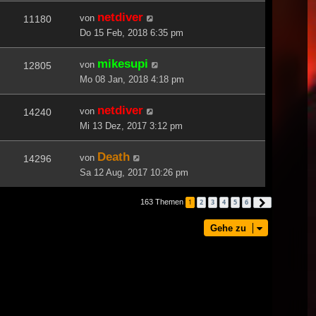
netdiver
von
11180
Do 15 Feb, 2018 6:35 pm
mikesupi
von
12805
Mo 08 Jan, 2018 4:18 pm
netdiver
von
14240
Mi 13 Dez, 2017 3:12 pm
Death
von
14296
Sa 12 Aug, 2017 10:26 pm
163 Themen
1
2
3
4
5
6
Nächste
Gehe zu