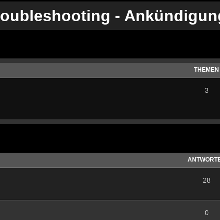
roubleshooting - Ankündigu
THEMEN
3
te Suche
ANTWORT
28
0