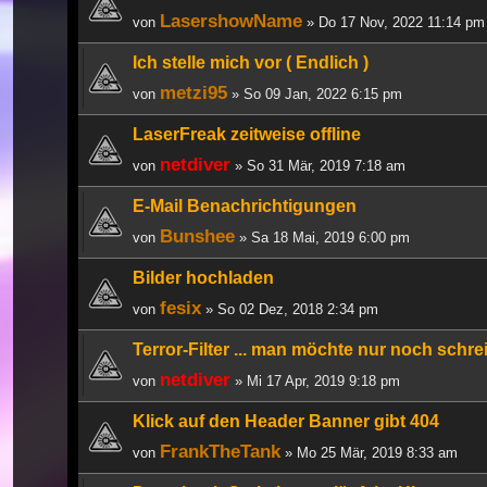
LasershowName
von
» Do 17 Nov, 2022 11:14 pm
Ich stelle mich vor ( Endlich )
metzi95
von
» So 09 Jan, 2022 6:15 pm
LaserFreak zeitweise offline
netdiver
von
» So 31 Mär, 2019 7:18 am
E-Mail Benachrichtigungen
Bunshee
von
» Sa 18 Mai, 2019 6:00 pm
Bilder hochladen
fesix
von
» So 02 Dez, 2018 2:34 pm
Terror-Filter ... man möchte nur noch schreie
netdiver
von
» Mi 17 Apr, 2019 9:18 pm
Klick auf den Header Banner gibt 404
FrankTheTank
von
» Mo 25 Mär, 2019 8:33 am