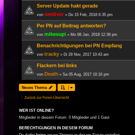
Server Update hakt gerade
netdiver
von
» Do 15 Feb, 2018 6:35 pm
Per PN auf Beitrag antworten?
mikesupi
von
» Mo 08 Jan, 2018 12:38 pm
Benachrichtigungen bei PN Empfang
tracky
von
» Di 28 Nov, 2017 10:43 am
Flackern bei links
Death
von
» Sa 05 Aug, 2017 10:16 pm
Neues Thema
Zurück zur Foren-Übersicht
WER IST ONLINE?
Mitglieder in diesem Forum: 0 Mitglieder und 1 Gast
BERECHTIGUNGEN IN DIESEM FORUM
Du darfst
keine
neuen Themen in diesem Forum erstellen.