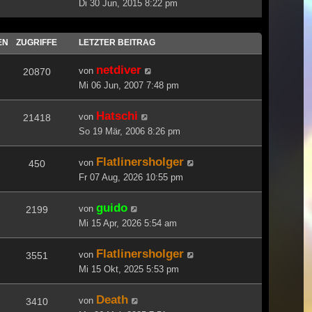
Di 30 Jun, 2015 8:22 pm
EN
ZUGRIFFE
LETZTER BEITRAG
netdiver
von
20870
Mi 06 Jun, 2007 7:48 pm
Hatschi
von
21418
So 19 Mär, 2006 8:26 pm
Flatlinersholger
von
450
Fr 07 Aug, 2026 10:55 pm
guido
von
2199
Mi 15 Apr, 2026 5:54 am
Flatlinersholger
von
3551
Mi 15 Okt, 2025 5:53 pm
Death
von
3410