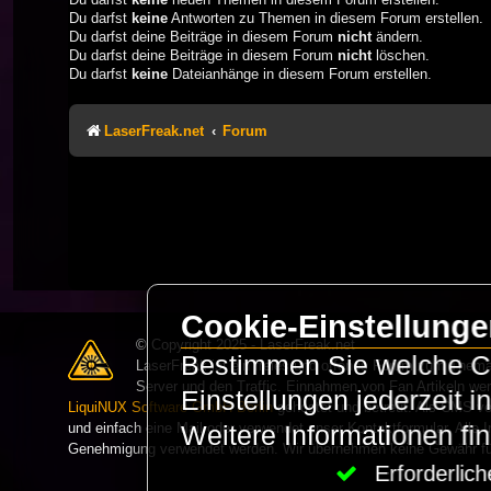
Du darfst
keine
Antworten zu Themen in diesem Forum erstellen.
Du darfst deine Beiträge in diesem Forum
nicht
ändern.
Du darfst deine Beiträge in diesem Forum
nicht
löschen.
Du darfst
keine
Dateianhänge in diesem Forum erstellen.
LaserFreak.net
Forum
Cookie-Einstellung
© Copyright 2025 - LaserFreak.net
Bestimmen Sie welche Co
LaserFreak ist ein freies und offenes Forum zum Thema 
Server und den Traffic. Einnahmen von Fan Artikeln we
Einstellungen jederzeit 
LiquiNUX Software GmbH Berlin
gehostet und betreut. Als CMS v
und einfach eine Mail oder verwendet unser Kontaktformular. Alle I
Weitere Informationen fi
Genehmigung verwendet werden. Wir übernehmen keine Gewähr für 
Erforderli