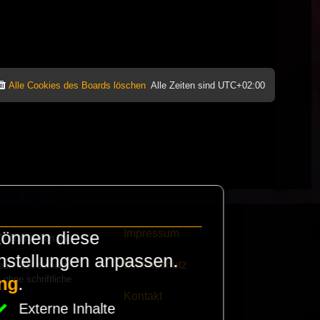
Alle Cookies des Boards löschen
Alle Zeiten sind
UTC+02:00
Impressum
können diese
e finanzieren die
instellungen anpassen.
Datenschutz
eak habt schickt
 ohne schriftliche
ng
.
Kontakt
Externe Inhalte