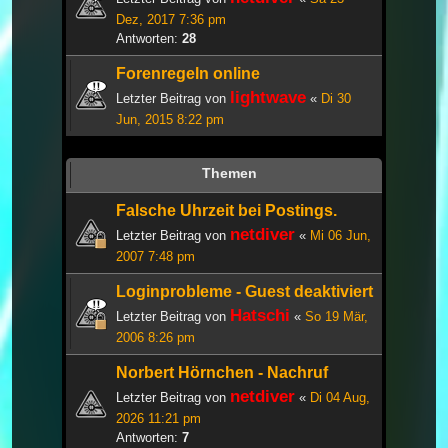
Dez, 2017 7:36 pm
Antworten:
28
Forenregeln online
lightwave
Letzter Beitrag von
«
Di 30
Jun, 2015 8:22 pm
Themen
Falsche Uhrzeit bei Postings.
netdiver
Letzter Beitrag von
«
Mi 06 Jun,
2007 7:48 pm
Loginprobleme - Guest deaktiviert
Hatschi
Letzter Beitrag von
«
So 19 Mär,
2006 8:26 pm
Norbert Hörnchen - Nachruf
netdiver
Letzter Beitrag von
«
Di 04 Aug,
2026 11:21 pm
Antworten:
7