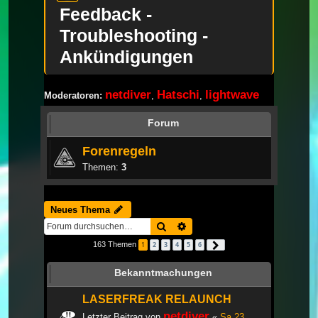
Feedback -
Troubleshooting -
Ankündigungen
netdiver
Hatschi
lightwave
Moderatoren:
,
,
Forum
Forenregeln
Themen:
3
Neues Thema
Suche
Erweiterte Suche
163 Themen
1
2
3
4
5
6
Nächste
Bekanntmachungen
LASERFREAK RELAUNCH
netdiver
Letzter Beitrag von
«
Sa 23