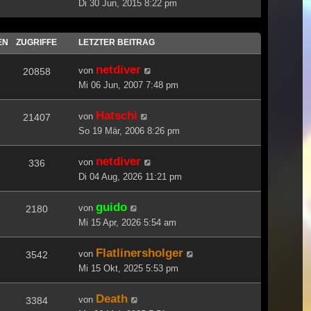
Di 30 Jun, 2015 8:22 pm
EN
ZUGRIFFE
LETZTER BEITRAG
netdiver
von
20858
Mi 06 Jun, 2007 7:48 pm
Hatschi
von
21407
So 19 Mär, 2006 8:26 pm
netdiver
von
336
Di 04 Aug, 2026 11:21 pm
guido
von
2180
Mi 15 Apr, 2026 5:54 am
Flatlinersholger
von
3542
Mi 15 Okt, 2025 5:53 pm
Death
von
3384