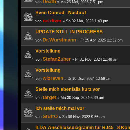
Death
von
» Mo 26 Mai, 2025 7:51 pm
Sven Conrad - Nachruf
netdiver
von
» So 02 Mär, 2025 1:43 pm
UPDATE STILL IN PROGRESS
Dr.Wurstmann
von
» Fr 25 Apr, 2025 12:32 pm
Vorstellung
StefanZuber
von
» Fr 01 Nov, 2024 11:48 am
Vorstellung
wizraven
von
» Di 10 Dez, 2024 10:59 am
Stelle mich ebenfalls kurz vor
target
von
» Mo 30 Sep, 2024 6:39 am
Ich stelle mich mal vor
StuffO
von
» So 06 Nov, 2022 9:55 am
ILDA-Anschlussdiagramm für RJ45 - 8 Kon