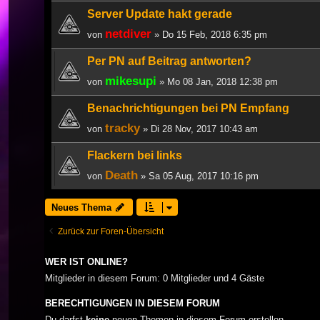
Server Update hakt gerade
netdiver
von
» Do 15 Feb, 2018 6:35 pm
Per PN auf Beitrag antworten?
mikesupi
von
» Mo 08 Jan, 2018 12:38 pm
Benachrichtigungen bei PN Empfang
tracky
von
» Di 28 Nov, 2017 10:43 am
Flackern bei links
Death
von
» Sa 05 Aug, 2017 10:16 pm
Neues Thema
Zurück zur Foren-Übersicht
WER IST ONLINE?
Mitglieder in diesem Forum: 0 Mitglieder und 4 Gäste
BERECHTIGUNGEN IN DIESEM FORUM
Du darfst
keine
neuen Themen in diesem Forum erstellen.