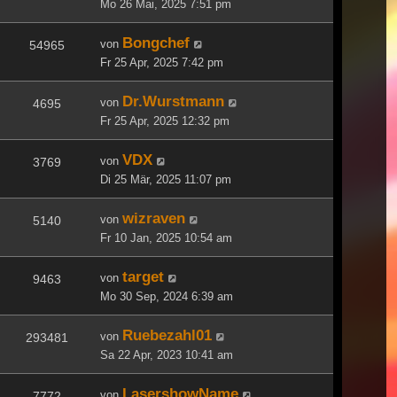
Mo 26 Mai, 2025 7:51 pm
Bongchef
von
54965
Fr 25 Apr, 2025 7:42 pm
Dr.Wurstmann
von
4695
Fr 25 Apr, 2025 12:32 pm
VDX
von
3769
Di 25 Mär, 2025 11:07 pm
wizraven
von
5140
Fr 10 Jan, 2025 10:54 am
target
von
9463
Mo 30 Sep, 2024 6:39 am
Ruebezahl01
von
293481
Sa 22 Apr, 2023 10:41 am
LasershowName
von
7772