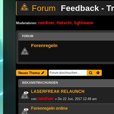
Feedback - T
netdiver
Hatschi
lightwave
Moderatoren:
,
,
FORUM
Forenregeln
Suche
Erweiter
Neues Thema
BEKANNTMACHUNGEN
LASERFREAK RELAUNCH
netdiver
von
» Do 22 Jun, 2017 12:49 am
Forenregeln online