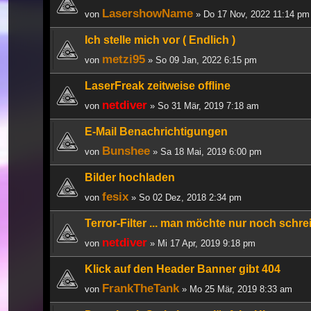
LasershowName
von
» Do 17 Nov, 2022 11:14 pm
Ich stelle mich vor ( Endlich )
metzi95
von
» So 09 Jan, 2022 6:15 pm
LaserFreak zeitweise offline
netdiver
von
» So 31 Mär, 2019 7:18 am
E-Mail Benachrichtigungen
Bunshee
von
» Sa 18 Mai, 2019 6:00 pm
Bilder hochladen
fesix
von
» So 02 Dez, 2018 2:34 pm
Terror-Filter ... man möchte nur noch schreie
netdiver
von
» Mi 17 Apr, 2019 9:18 pm
Klick auf den Header Banner gibt 404
FrankTheTank
von
» Mo 25 Mär, 2019 8:33 am