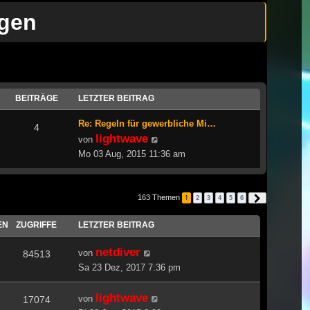
ngen
BEITRÄGE
LETZTER BEITRAG
Re: Regeln für gewerbliche Mi…
4
lightwave
Neuester
von
Beitrag
Mo 03 Aug, 2015 11:36 am
163 Themen
1
2
3
4
5
6
Nächste
EN
ZUGRIFFE
LETZTER BEITRAG
netdiver
von
84513
Sa 23 Dez, 2017 7:36 pm
lightwave
von
17074