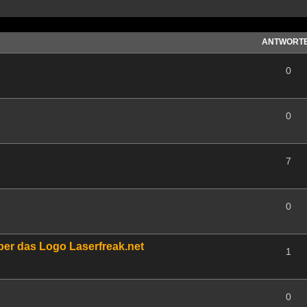
ANTWORT
0
0
7
0
über das Logo Laserfreak.net
1
0