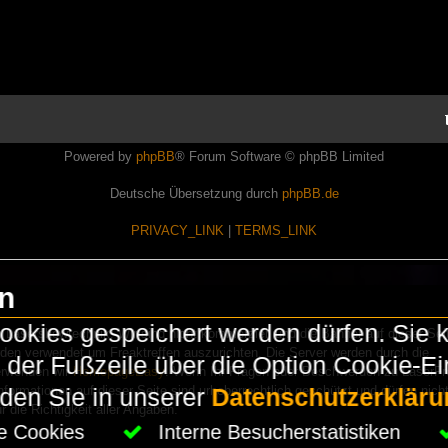
Powered by
phpBB
® Forum Software © phpBB Limited
Deutsche Übersetzung durch
phpBB.de
PRIVACY_LINK
|
TERMS_LINK
en
okies gespeichert werden dürfen. Sie 
Lasershowtechnik. Wir sind nicht kommerziell und die Banner auf dieser Seit
rden verwendet um Freaktreffen auszurichten. Die Server werden durch die
in der Fußzeile über die Option Cookie-E
erwenden wir
HomepageEasy
. Wenn Ihr Fragen oder Beschwerden zu LaserFr
nformationen auf dieser Seite sind urheberrechtlich geschützt und dürfen nicht
nden Sie in unserer
Datenschutzerkläru
die Richtigkeit aller Angaben.
che Cookies
Interne Besucherstatistiken