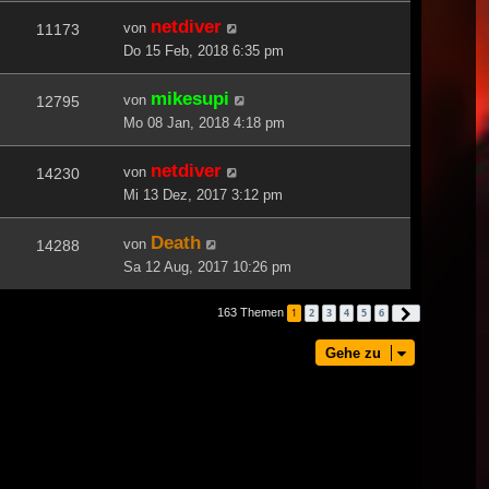
netdiver
von
11173
Do 15 Feb, 2018 6:35 pm
mikesupi
von
12795
Mo 08 Jan, 2018 4:18 pm
netdiver
von
14230
Mi 13 Dez, 2017 3:12 pm
Death
von
14288
Sa 12 Aug, 2017 10:26 pm
163 Themen
1
2
3
4
5
6
Nächste
Gehe zu