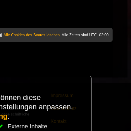
Alle Cookies des Boards löschen
Alle Zeiten sind
UTC+02:00
Impressum
können diese
e finanzieren die
instellungen anpassen.
Datenschutz
eak habt schickt
 ohne schriftliche
ng
.
Kontakt
Externe Inhalte