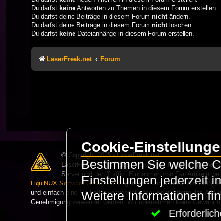
Du darfst
keine
Antworten zu Themen in diesem Forum erstellen.
Du darfst deine Beiträge in diesem Forum
nicht
ändern.
Du darfst deine Beiträge in diesem Forum
nicht
löschen.
Du darfst
keine
Dateianhänge in diesem Forum erstellen.
LaserFreak.net
Forum
Cookie-Einstellung
© Copyright 2025 - LaserFreak.net
Bestimmen Sie welche Co
LaserFreak ist ein freies und offenes Forum zum Thema 
Server und den Traffic. Einnahmen von Fan Artikeln we
Einstellungen jederzeit 
LiquiNUX Software GmbH Berlin
gehostet und betreut. Als CMS v
und einfach eine Mail oder verwendet unser Kontaktformular. Alle I
Weitere Informationen fi
Genehmigung verwendet werden. Wir übernehmen keine Gewähr für 
Erforderli