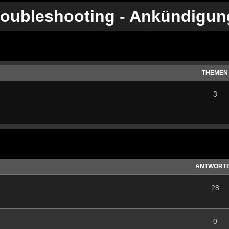
roubleshooting - Ankündigu
THEMEN
3
te Suche
ANTWORT
28
0