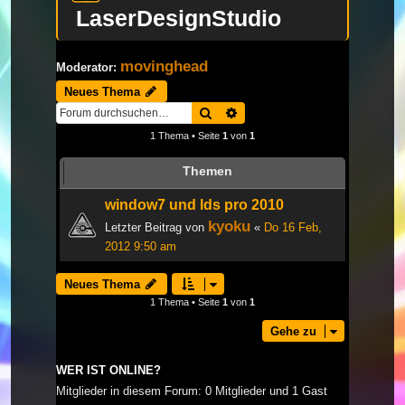
LaserDesignStudio
movinghead
Moderator:
Neues Thema
Suche
Erweiterte Suche
1 Thema • Seite
1
von
1
Themen
window7 und lds pro 2010
kyoku
Letzter Beitrag von
«
Do 16 Feb,
2012 9:50 am
Neues Thema
1 Thema • Seite
1
von
1
Gehe zu
WER IST ONLINE?
Mitglieder in diesem Forum: 0 Mitglieder und 1 Gast