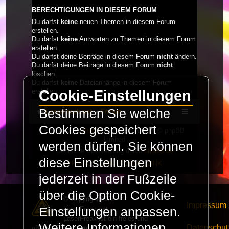
BERECHTIGUNGEN IN DIESEM FORUM
Du darfst
keine
neuen Themen in diesem Forum
erstellen.
Du darfst
keine
Antworten zu Themen in diesem Forum
erstellen.
Du darfst deine Beiträge in diesem Forum
nicht
ändern.
Du darfst deine Beiträge in diesem Forum
nicht
löschen.
Du darfst
keine
Dateianhänge in diesem Forum
Cookie-Einstellungen
erstellen.
Bestimmen Sie welche
LaserFreak.net
Forum
Cookies gespeichert
Powered by
phpBB
® Forum Software © phpBB
Limited
werden dürfen. Sie können
Deutsche Übersetzung durch
phpBB.de
diese Einstellungen
PRIVACY_LINK
|
TERMS_LINK
jederzeit in der Fußzeile
über die Option Cookie-
© Copyright 2025 -
Impressum
LaserFreak.net
Einstellungen anpassen.
LaserFreak ist ein freies und
Weitere Informationen
Datenschut
offenes Forum zum Thema