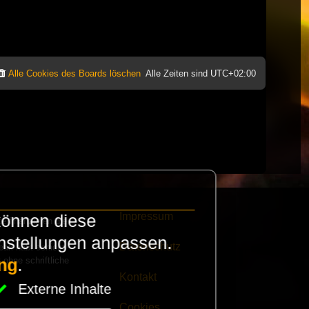
Alle Cookies des Boards löschen
Alle Zeiten sind
UTC+02:00
Impressum
können diese
e finanzieren die
instellungen anpassen.
Datenschutz
eak habt schickt
 ohne schriftliche
ng
.
Kontakt
Externe Inhalte
Cookies