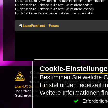
Du darfst
keine
Antworten zu Themen in diesem Forum erstellen.
Du darfst deine Beiträge in diesem Forum
nicht
ändern.
Du darfst deine Beiträge in diesem Forum
nicht
löschen.
Du darfst
keine
Dateianhänge in diesem Forum erstellen.
LaserFreak.net
Forum
Cookie-Einstellung
© Copyright 2025 - LaserFreak.net
Bestimmen Sie welche Co
LaserFreak ist ein freies und offenes Forum zum Thema 
Server und den Traffic. Einnahmen von Fan Artikeln we
Einstellungen jederzeit 
LiquiNUX Software GmbH Berlin
gehostet und betreut. Als CMS v
und einfach eine Mail oder verwendet unser Kontaktformular. Alle I
Weitere Informationen fi
Genehmigung verwendet werden. Wir übernehmen keine Gewähr für 
Erforderli