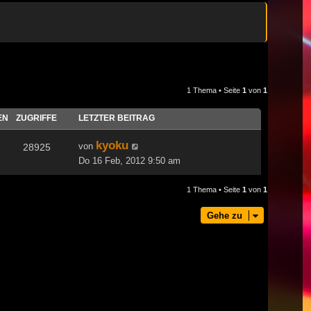
1 Thema • Seite
1
von
1
EN
ZUGRIFFE
LETZTER BEITRAG
kyoku
von
28925
Do 16 Feb, 2012 9:50 am
1 Thema • Seite
1
von
1
Gehe zu