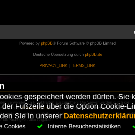
Powered by
phpBB
® Forum Software © phpBB Limited
Deutsche Übersetzung durch
phpBB.de
PRIVACY_LINK
|
TERMS_LINK
en
okies gespeichert werden dürfen. Sie 
Lasershowtechnik. Wir sind nicht kommerziell und die Banner auf dieser Seit
rden verwendet um Freaktreffen auszurichten. Die Server werden durch die
in der Fußzeile über die Option Cookie-E
erwenden wir
HomepageEasy
. Wenn Ihr Fragen oder Beschwerden zu LaserFr
nformationen auf dieser Seite sind urheberrechtlich geschützt und dürfen nicht
nden Sie in unserer
Datenschutzerkläru
die Richtigkeit aller Angaben.
che Cookies
Interne Besucherstatistiken