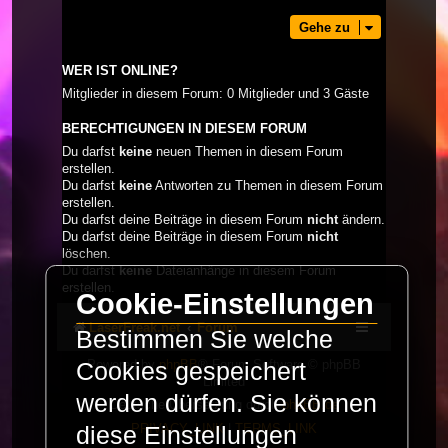
Gehe zu
WER IST ONLINE?
Mitglieder in diesem Forum: 0 Mitglieder und 3 Gäste
BERECHTIGUNGEN IN DIESEM FORUM
Du darfst
keine
neuen Themen in diesem Forum
erstellen.
Du darfst
keine
Antworten zu Themen in diesem Forum
erstellen.
Du darfst deine Beiträge in diesem Forum
nicht
ändern.
Du darfst deine Beiträge in diesem Forum
nicht
löschen.
Du darfst
keine
Dateianhänge in diesem Forum
erstellen.
Cookie-Einstellungen
LaserFreak.net
Forum
Bestimmen Sie welche
Powered by
phpBB
® Forum Software © phpBB
Cookies gespeichert
Limited
werden dürfen. Sie können
Deutsche Übersetzung durch
phpBB.de
PRIVACY_LINK
|
TERMS_LINK
diese Einstellungen