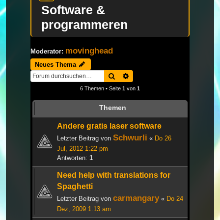
Software &
programmeren
movinghead
Moderator:
Neues Thema
Suche
Erweiterte Suche
6 Themen • Seite
1
von
1
Themen
Andere gratis laser software
Schwurli
Letzter Beitrag von
«
Do 26
Jul, 2012 1:22 pm
Antworten:
1
Need help with translations for
Spaghetti
carmangary
Letzter Beitrag von
«
Do 24
Dez, 2009 1:13 am