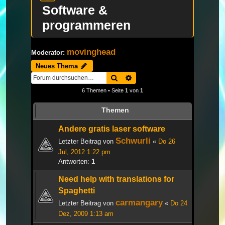
Software &
programmeren
movinghead
Moderator:
Neues Thema
Suche
Erweiterte Suche
6 Themen • Seite
1
von
1
Themen
Andere gratis laser software
Schwurli
Letzter Beitrag von
«
Do 26
Jul, 2012 1:22 pm
Antworten:
1
Need help with translations for
Spaghetti
carmangary
Letzter Beitrag von
«
Do 24
Dez, 2009 1:13 am