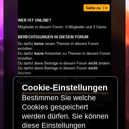
Gehe zu
WER IST ONLINE?
Mitglieder in diesem Forum: 0 Mitglieder und 3 Gäste
BERECHTIGUNGEN IN DIESEM FORUM
Du darfst
keine
neuen Themen in diesem Forum
erstellen.
Du darfst
keine
Antworten zu Themen in diesem Forum
erstellen.
Du darfst deine Beiträge in diesem Forum
nicht
ändern.
Du darfst deine Beiträge in diesem Forum
nicht
löschen.
Du darfst
keine
Dateianhänge in diesem Forum
erstellen.
Cookie-Einstellungen
LaserFreak.net
Forum
Bestimmen Sie welche
Powered by
phpBB
® Forum Software © phpBB
Cookies gespeichert
Limited
werden dürfen. Sie können
Deutsche Übersetzung durch
phpBB.de
PRIVACY_LINK
|
TERMS_LINK
diese Einstellungen