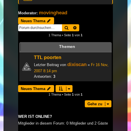
movinghead
Moderator:
Neues Thema
Suche
Erweiterte Suche
1 Thema • Seite
1
von
1
Themen
TTL poorten
dixiscan
Letzter Beitrag von
«
Fr 16 Nov,
2007 8:14 pm
Antworten:
3
Neues Thema
1 Thema • Seite
1
von
1
Gehe zu
WER IST ONLINE?
Mitglieder in diesem Forum: 0 Mitglieder und 2 Gäste