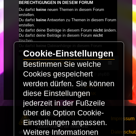
BERECHTIGUNGEN IN DIESEM FORUM
Du darfst
keine
neuen Themen in diesem Forum
erstellen.
Du darfst
keine
Antworten zu Themen in diesem Forum
erstellen.
Du darfst deine Beiträge in diesem Forum
nicht
ändern.
Du darfst deine Beiträge in diesem Forum
nicht
löschen.
Du darfst
keine
Dateianhänge in diesem Forum
Cookie-Einstellungen
erstellen.
Bestimmen Sie welche
LaserFreak.net
Forum
Cookies gespeichert
Powered by
phpBB
® Forum Software © phpBB
Limited
werden dürfen. Sie können
Deutsche Übersetzung durch
phpBB.de
diese Einstellungen
PRIVACY_LINK
|
TERMS_LINK
jederzeit in der Fußzeile
über die Option Cookie-
© Copyright 2025 -
Impressum
LaserFreak.net
Einstellungen anpassen.
LaserFreak ist ein freies und
Weitere Informationen
Datenschut
offenes Forum zum Thema