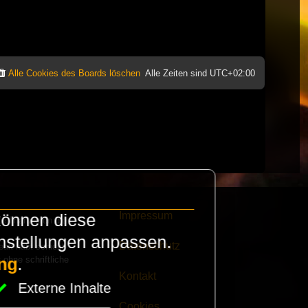
Alle Cookies des Boards löschen
Alle Zeiten sind
UTC+02:00
Impressum
können diese
e finanzieren die
instellungen anpassen.
Datenschutz
eak habt schickt
 ohne schriftliche
ng
.
Kontakt
Externe Inhalte
Cookies