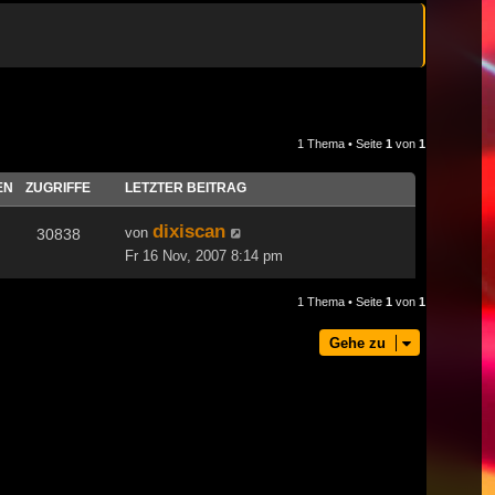
1 Thema • Seite
1
von
1
EN
ZUGRIFFE
LETZTER BEITRAG
dixiscan
von
30838
Fr 16 Nov, 2007 8:14 pm
1 Thema • Seite
1
von
1
Gehe zu