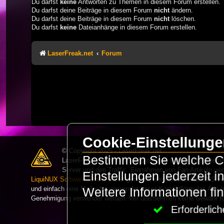
Du darfst
keine
Antworten zu Themen in diesem Forum erstellen.
Du darfst deine Beiträge in diesem Forum
nicht
ändern.
Du darfst deine Beiträge in diesem Forum
nicht
löschen.
Du darfst
keine
Dateianhänge in diesem Forum erstellen.
LaserFreak.net
Forum
Cookie-Einstellung
© Copyright 2025 - LaserFreak.net
Bestimmen Sie welche Co
LaserFreak ist ein freies und offenes Forum zum Thema 
Server und den Traffic. Einnahmen von Fan Artikeln we
Einstellungen jederzeit 
LiquiNUX Software GmbH Berlin
gehostet und betreut. Als CMS v
und einfach eine Mail oder verwendet unser Kontaktformular. Alle I
Weitere Informationen fi
Genehmigung verwendet werden. Wir übernehmen keine Gewähr für 
Erforderli