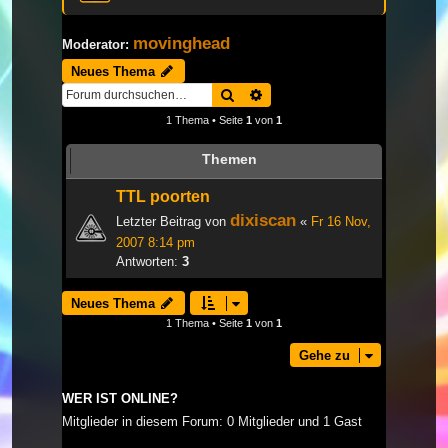
movinghead
Moderator:
Neues Thema
Suche
Erweiterte Suche
1 Thema • Seite
1
von
1
Themen
TTL poorten
dixiscan
Letzter Beitrag von
«
Fr 16 Nov,
2007 8:14 pm
Antworten:
3
Neues Thema
1 Thema • Seite
1
von
1
Gehe zu
WER IST ONLINE?
Mitglieder in diesem Forum: 0 Mitglieder und 1 Gast