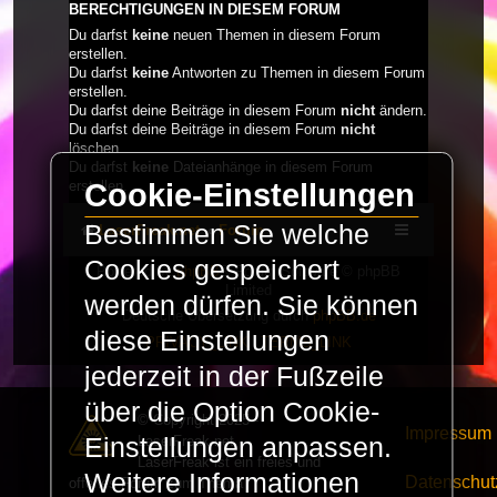
BERECHTIGUNGEN IN DIESEM FORUM
Du darfst
keine
neuen Themen in diesem Forum
erstellen.
Du darfst
keine
Antworten zu Themen in diesem Forum
erstellen.
Du darfst deine Beiträge in diesem Forum
nicht
ändern.
Du darfst deine Beiträge in diesem Forum
nicht
löschen.
Du darfst
keine
Dateianhänge in diesem Forum
Cookie-Einstellungen
erstellen.
Bestimmen Sie welche
LaserFreak.net
Forum
Cookies gespeichert
Powered by
phpBB
® Forum Software © phpBB
Limited
werden dürfen. Sie können
Deutsche Übersetzung durch
phpBB.de
diese Einstellungen
PRIVACY_LINK
|
TERMS_LINK
jederzeit in der Fußzeile
über die Option Cookie-
© Copyright 2025 -
Impressum
LaserFreak.net
Einstellungen anpassen.
LaserFreak ist ein freies und
Weitere Informationen
Datenschut
offenes Forum zum Thema