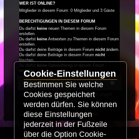
WER IST ONLINE?
Mitglieder in diesem Forum: 0 Mitglieder und 3 Gäste
BERECHTIGUNGEN IN DIESEM FORUM
Du darfst
keine
neuen Themen in diesem Forum
erstellen.
Du darfst
keine
Antworten zu Themen in diesem Forum
erstellen.
Du darfst deine Beiträge in diesem Forum
nicht
ändern.
Du darfst deine Beiträge in diesem Forum
nicht
löschen.
Du darfst
keine
Dateianhänge in diesem Forum
erstellen.
Cookie-Einstellungen
Bestimmen Sie welche
LaserFreak.net
Forum
Cookies gespeichert
Powered by
phpBB
® Forum Software © phpBB
Limited
werden dürfen. Sie können
Deutsche Übersetzung durch
phpBB.de
diese Einstellungen
PRIVACY_LINK
|
TERMS_LINK
jederzeit in der Fußzeile
über die Option Cookie-
© Copyright 2025 -