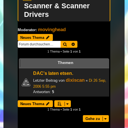
Scanner & Scanner
Drivers
movinghead
Moderator:
Neues Thema
Suche
Erweiterte Suche
1 Thema • Seite
1
von
1
Themen
DAC's laten etsen.
dixiscan
Letzter Beitrag von
«
Di 26 Sep,
2006 5:55 pm
Antworten:
5
Neues Thema
1 Thema • Seite
1
von
1
Gehe zu