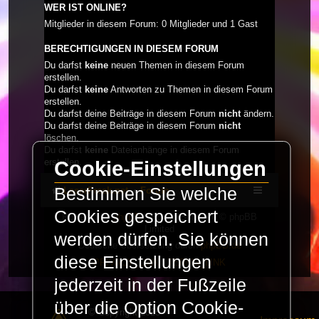
WER IST ONLINE?
Mitglieder in diesem Forum: 0 Mitglieder und 1 Gast
BERECHTIGUNGEN IN DIESEM FORUM
Du darfst
keine
neuen Themen in diesem Forum
erstellen.
Du darfst
keine
Antworten zu Themen in diesem Forum
erstellen.
Du darfst deine Beiträge in diesem Forum
nicht
ändern.
Du darfst deine Beiträge in diesem Forum
nicht
löschen.
Du darfst
keine
Dateianhänge in diesem Forum
erstellen.
Cookie-Einstellungen
Bestimmen Sie welche
LaserFreak.net
Forum
Cookies gespeichert
Powered by
phpBB
® Forum Software © phpBB
Limited
werden dürfen. Sie können
Deutsche Übersetzung durch
phpBB.de
diese Einstellungen
PRIVACY_LINK
|
TERMS_LINK
jederzeit in der Fußzeile
über die Option Cookie-
© Copyright 2025 -