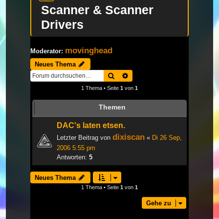
Scanner & Scanner
Drivers
movinghead
Moderator:
Neues Thema
Suche
Erweiterte Suche
1 Thema • Seite
1
von
1
Themen
DAC's laten etsen.
dixiscan
Letzter Beitrag von
«
Di 26 Sep,
2006 5:55 pm
Antworten:
5
Neues Thema
1 Thema • Seite
1
von
1
Gehe zu