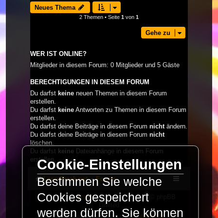
Neues Thema
2 Themen • Seite
1
von
1
Gehe zu
WER IST ONLINE?
Mitglieder in diesem Forum: 0 Mitglieder und 5 Gäste
BERECHTIGUNGEN IN DIESEM FORUM
Du darfst
keine
neuen Themen in diesem Forum
erstellen.
Du darfst
keine
Antworten zu Themen in diesem Forum
erstellen.
Du darfst deine Beiträge in diesem Forum
nicht
ändern.
Du darfst deine Beiträge in diesem Forum
nicht
löschen.
Du darfst
keine
Dateianhänge in diesem Forum
erstellen.
Cookie-Einstellungen
LaserFreak.net
Forum
Bestimmen Sie welche
Cookies gespeichert
Powered by
phpBB
® Forum Software © phpBB
Limited
werden dürfen. Sie können
Deutsche Übersetzung durch
phpBB.de