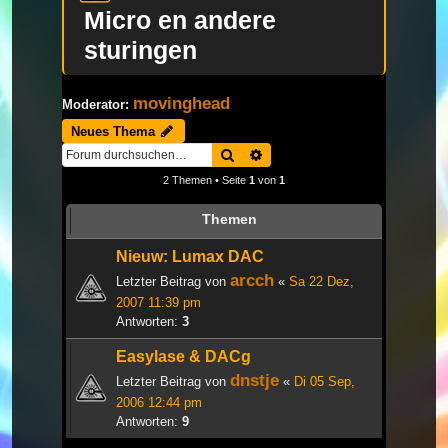
Micro en andere
sturingen
movinghead
Moderator:
Neues Thema
Suche
Erweiterte Suche
2 Themen • Seite
1
von
1
Themen
Nieuw: Lumax DAC
arcch
Letzter Beitrag von
«
Sa 22 Dez,
2007 11:39 pm
Antworten:
3
Easylase & DACg
dnstje
Letzter Beitrag von
«
Di 05 Sep,
2006 12:44 pm
Antworten:
9