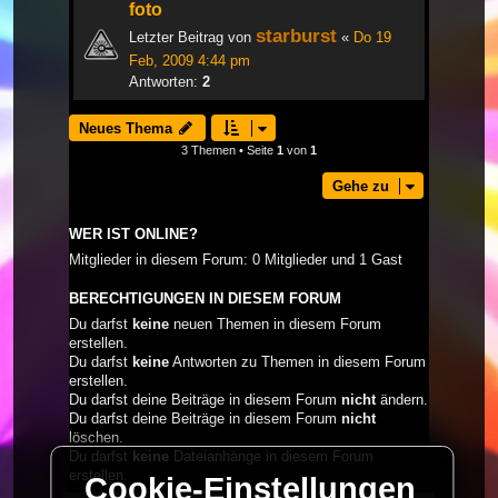
foto
starburst
Letzter Beitrag von
«
Do 19
Feb, 2009 4:44 pm
Antworten:
2
Neues Thema
3 Themen • Seite
1
von
1
Gehe zu
WER IST ONLINE?
Mitglieder in diesem Forum: 0 Mitglieder und 1 Gast
BERECHTIGUNGEN IN DIESEM FORUM
Du darfst
keine
neuen Themen in diesem Forum
erstellen.
Du darfst
keine
Antworten zu Themen in diesem Forum
erstellen.
Du darfst deine Beiträge in diesem Forum
nicht
ändern.
Du darfst deine Beiträge in diesem Forum
nicht
löschen.
Du darfst
keine
Dateianhänge in diesem Forum
erstellen.
Cookie-Einstellungen