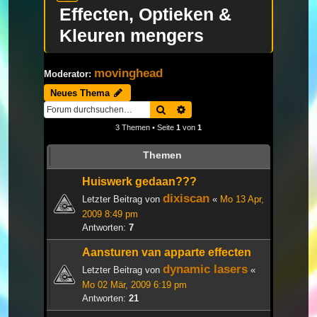
Effecten, Optieken &
Kleuren mengers
movinghead
Moderator:
Neues Thema
Suche
Erweiterte Suche
3 Themen • Seite
1
von
1
Themen
Huiswerk gedaan???
dixiscan
Letzter Beitrag von
«
Mo 13 Apr,
2009 8:49 pm
Antworten:
7
Aansturen van apparte effecten
dynamic lasers
Letzter Beitrag von
«
Mo 02 Mär, 2009 6:19 pm
Antworten:
21