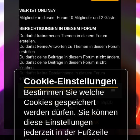
WER IST ONLINE?
Mitglieder in diesem Forum: 0 Mitglieder und 2 Gäste
BERECHTIGUNGEN IN DIESEM FORUM
Du darfst
keine
neuen Themen in diesem Forum
erstellen.
Du darfst
keine
Antworten zu Themen in diesem Forum
erstellen.
Du darfst deine Beiträge in diesem Forum
nicht
ändern.
Du darfst deine Beiträge in diesem Forum
nicht
löschen.
Du darfst
keine
Dateianhänge in diesem Forum
erstellen.
Cookie-Einstellungen
Bestimmen Sie welche
LaserFreak.net
Forum
Cookies gespeichert
Powered by
phpBB
® Forum Software © phpBB
Limited
werden dürfen. Sie können
Deutsche Übersetzung durch
phpBB.de
diese Einstellungen
PRIVACY_LINK
|
TERMS_LINK
jederzeit in der Fußzeile