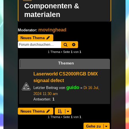
Componenten &
materialen
movinghead
Moderator:
Neues Thema
Suche
Erweiterte Suche
1 Thema • Seite
1
von
1
Themen
Laserworld CS2000RGB DMX
signaal defect
guido
Letzter Beitrag von
«
Di 16 Jul,
2024 11:30 am
Antworten:
1
Neues Thema
1 Thema • Seite
1
von
1
Gehe zu