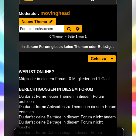
movinghead
Moderator:
Neues Thema
Suche
Erweiterte Suche
0 Themen • Seite
1
von
1
In diesem Forum gibt es keine Themen oder Beiträge.
Gehe zu
WER IST ONLINE?
Mitglieder in diesem Forum: 0 Mitglieder und 1 Gast
BERECHTIGUNGEN IN DIESEM FORUM
Du darfst
keine
neuen Themen in diesem Forum
erstellen.
Du darfst
keine
Antworten zu Themen in diesem Forum
erstellen.
Du darfst deine Beiträge in diesem Forum
nicht
ändern.
Du darfst deine Beiträge in diesem Forum
nicht
löschen.
Du darfst
keine
Dateianhänge in diesem Forum