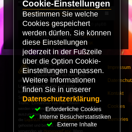
Cookie-Einstellungen
erstellen.
Bestimmen Sie welche
LaserFreak.net
Forum
Cookies gespeichert
Powered by
phpBB
® Forum Software © phpBB
Limited
werden dürfen. Sie können
Deutsche Übersetzung durch
phpBB.de
diese Einstellungen
PRIVACY_LINK
|
TERMS_LINK
jederzeit in der Fußzeile
über die Option Cookie-
© Copyright 2025 -
Impressum
Einstellungen anpassen.
LaserFreak.net
LaserFreak ist ein freies und
Weitere Informationen
Datenschut
offenes Forum zum Thema
Lasershowtechnik. Wir sind nicht
finden Sie in unserer
kommerziell und die Banner auf dieser
Kontakt
Datenschutzerklärung
.
Seite finanzieren die Server und den
Traffic. Einnahmen von Fan Artikeln
Cookies
Erforderliche Cookies
werden verwendet um Freaktreffen
auszurichten. Die Server werden durch
Interne Besucherstatistiken
Memories
die
LiquiNUX Software GmbH Berlin
Externe Inhalte
gehostet und betreut. Als CMS
verwenden wir
HomepageEasy
. Wenn