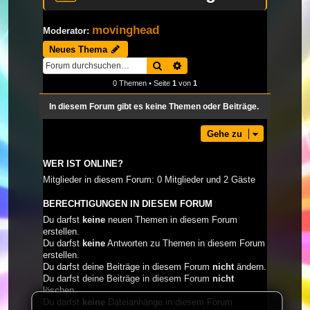
movinghead
Moderator:
Neues Thema
Suche
Erweiterte Suche
0 Themen • Seite
1
von
1
In diesem Forum gibt es keine Themen oder Beiträge.
Gehe zu
WER IST ONLINE?
Mitglieder in diesem Forum: 0 Mitglieder und 2 Gäste
BERECHTIGUNGEN IN DIESEM FORUM
Du darfst
keine
neuen Themen in diesem Forum
erstellen.
Du darfst
keine
Antworten zu Themen in diesem Forum
erstellen.
Du darfst deine Beiträge in diesem Forum
nicht
ändern.
Du darfst deine Beiträge in diesem Forum
nicht
löschen.
Du darfst
keine
Dateianhänge in diesem Forum