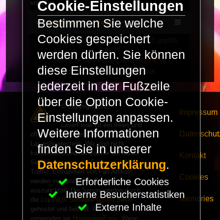
Cookie-Einstellungen
erstellen.
Bestimmen Sie welche
LaserFreak.net
Forum
Cookies gespeichert
Powered by
phpBB
® Forum Software © phpBB
Limited
werden dürfen. Sie können
Deutsche Übersetzung durch
phpBB.de
diese Einstellungen
PRIVACY_LINK
|
TERMS_LINK
jederzeit in der Fußzeile
über die Option Cookie-
© Copyright 2025 -
Impressum
Einstellungen anpassen.
LaserFreak.net
LaserFreak ist ein freies und
Weitere Informationen
Datenschut
offenes Forum zum Thema
Lasershowtechnik. Wir sind nicht
finden Sie in unserer
kommerziell und die Banner auf dieser
Kontakt
Datenschutzerklärung
.
Seite finanzieren die Server und den
Traffic. Einnahmen von Fan Artikeln
Cookies
Erforderliche Cookies
werden verwendet um Freaktreffen
auszurichten. Die Server werden durch
Interne Besucherstatistiken
Memories
die
LiquiNUX Software GmbH Berlin
Externe Inhalte
gehostet und betreut. Als CMS
verwenden wir
HomepageEasy
. Wenn