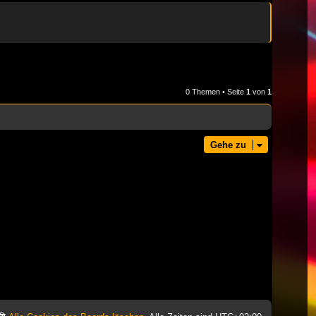
0 Themen • Seite
1
von
1
Gehe zu