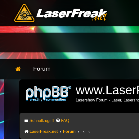
Forum
www.LaserF
Lasershow Forum - Laser, Lasers
Schnellzugriff
FAQ
LaserFreak.net
Forum