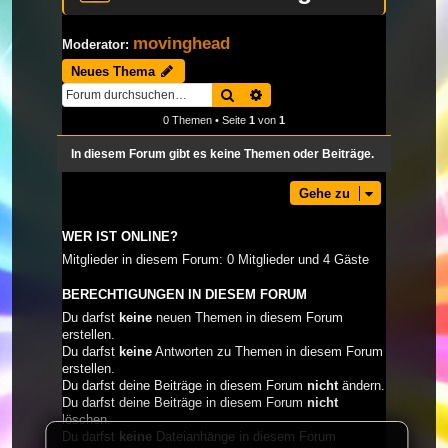
movinghead
Moderator:
Neues Thema
Suche
Erweiterte Suche
0 Themen • Seite
1
von
1
In diesem Forum gibt es keine Themen oder Beiträge.
Gehe zu
WER IST ONLINE?
Mitglieder in diesem Forum: 0 Mitglieder und 4 Gäste
BERECHTIGUNGEN IN DIESEM FORUM
Du darfst
keine
neuen Themen in diesem Forum
erstellen.
Du darfst
keine
Antworten zu Themen in diesem Forum
erstellen.
Du darfst deine Beiträge in diesem Forum
nicht
ändern.
Du darfst deine Beiträge in diesem Forum
nicht
löschen.
Du darfst
keine
Dateianhänge in diesem Forum