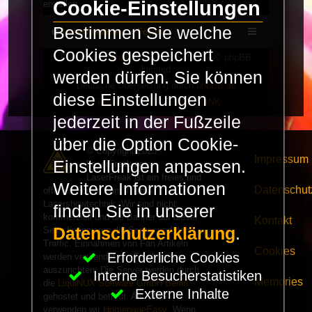
Cookie-Einstellungen
erstellen.
Bestimmen Sie welche
LaserFreak.net
Forum
Cookies gespeichert
Powered by
phpBB
® Forum Software © phpBB
Limited
werden dürfen. Sie können
Deutsche Übersetzung durch
phpBB.de
diese Einstellungen
PRIVACY_LINK
|
TERMS_LINK
jederzeit in der Fußzeile
über die Option Cookie-
© Copyright 2025 -
Impressum
Einstellungen anpassen.
LaserFreak.net
LaserFreak ist ein freies und
Weitere Informationen
Datenschut
offenes Forum zum Thema
Lasershowtechnik. Wir sind nicht
finden Sie in unserer
kommerziell und die Banner auf dieser
Kontakt
Datenschutzerklärung
.
Seite finanzieren die Server und den
Traffic. Einnahmen von Fan Artikeln
Cookies
Erforderliche Cookies
werden verwendet um Freaktreffen
auszurichten. Die Server werden durch
Interne Besucherstatistiken
Memories
die
LiquiNUX Software GmbH Berlin
Externe Inhalte
gehostet und betreut. Als CMS
verwenden wir
HomepageEasy
. Wenn