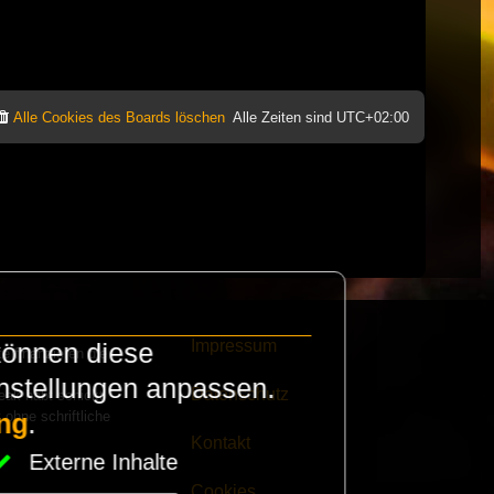
Alle Cookies des Boards löschen
Alle Zeiten sind
UTC+02:00
Impressum
können diese
e finanzieren die
instellungen anpassen.
Datenschutz
eak habt schickt
 ohne schriftliche
ng
.
Kontakt
Externe Inhalte
Cookies