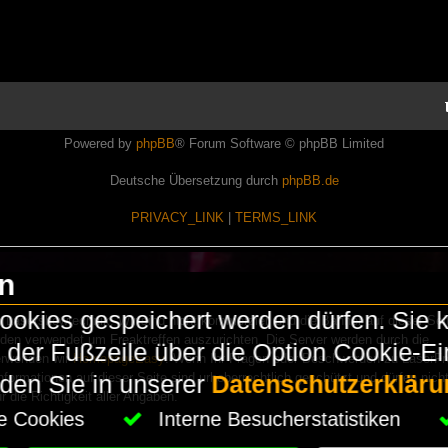
Powered by
phpBB
® Forum Software © phpBB Limited
Deutsche Übersetzung durch
phpBB.de
PRIVACY_LINK
|
TERMS_LINK
en
okies gespeichert werden dürfen. Sie 
Lasershowtechnik. Wir sind nicht kommerziell und die Banner auf dieser Seit
rden verwendet um Freaktreffen auszurichten. Die Server werden durch die
in der Fußzeile über die Option Cookie-E
erwenden wir
HomepageEasy
. Wenn Ihr Fragen oder Beschwerden zu LaserFr
nformationen auf dieser Seite sind urheberrechtlich geschützt und dürfen nicht
nden Sie in unserer
Datenschutzerkläru
die Richtigkeit aller Angaben.
che Cookies
Interne Besucherstatistiken