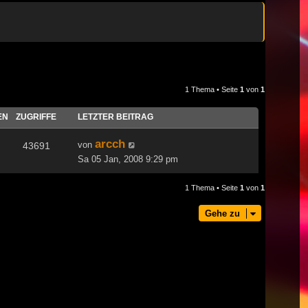
1 Thema • Seite
1
von
1
EN
ZUGRIFFE
LETZTER BEITRAG
arcch
von
43691
Sa 05 Jan, 2008 9:29 pm
1 Thema • Seite
1
von
1
Gehe zu