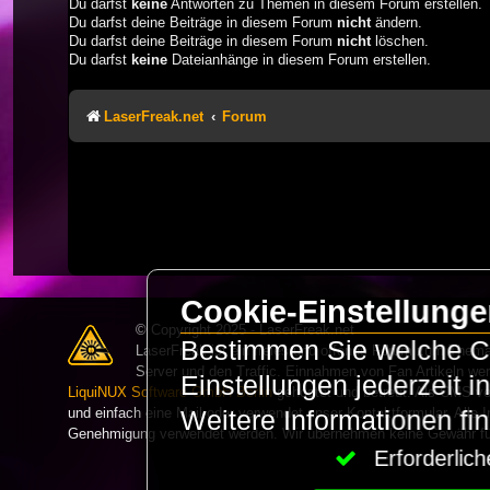
Du darfst
keine
Antworten zu Themen in diesem Forum erstellen.
Du darfst deine Beiträge in diesem Forum
nicht
ändern.
Du darfst deine Beiträge in diesem Forum
nicht
löschen.
Du darfst
keine
Dateianhänge in diesem Forum erstellen.
LaserFreak.net
Forum
Cookie-Einstellung
© Copyright 2025 - LaserFreak.net
Bestimmen Sie welche Co
LaserFreak ist ein freies und offenes Forum zum Thema 
Server und den Traffic. Einnahmen von Fan Artikeln we
Einstellungen jederzeit 
LiquiNUX Software GmbH Berlin
gehostet und betreut. Als CMS v
und einfach eine Mail oder verwendet unser Kontaktformular. Alle I
Weitere Informationen fi
Genehmigung verwendet werden. Wir übernehmen keine Gewähr für 
Erforderli