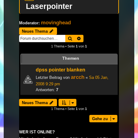
Laserpointer
movinghead
Moderator:
Neues Thema
Suche
Erweiterte Suche
1 Thema • Seite
1
von
1
Themen
dpss pointer blanken
arcch
Letzter Beitrag von
«
Sa 05 Jan,
2008 9:29 pm
Antworten:
7
Neues Thema
1 Thema • Seite
1
von
1
Gehe zu
WER IST ONLINE?