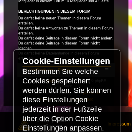
Mitglieder in diesem Forum: 0 Mitglieder und 4 Gäste
BERECHTIGUNGEN IN DIESEM FORUM
Du darfst
keine
neuen Themen in diesem Forum
erstellen.
Du darfst
keine
Antworten zu Themen in diesem Forum
erstellen.
Du darfst deine Beiträge in diesem Forum
nicht
ändern.
Du darfst deine Beiträge in diesem Forum
nicht
löschen.
Du darfst
keine
Dateianhänge in diesem Forum
erstellen.
Cookie-Einstellungen
Bestimmen Sie welche
LaserFreak.net
Forum
Cookies gespeichert
Powered by
phpBB
® Forum Software © phpBB
Limited
werden dürfen. Sie können
Deutsche Übersetzung durch
phpBB.de
diese Einstellungen
PRIVACY_LINK
|
TERMS_LINK
jederzeit in der Fußzeile
über die Option Cookie-
© Copyright 2025 -
Impressum
LaserFreak.net
Einstellungen anpassen.
LaserFreak ist ein freies und