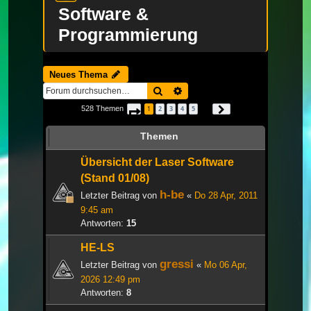
Software &
Programmierung
Neues Thema
Suche
Erweiterte Suche
528 Themen
1
2
3
4
5
Seite
1
von
18
Nächste
…
Themen
Übersicht der Laser Software
(Stand 01/08)
h-be
Letzter Beitrag von
«
Do 28 Apr, 2011
9:45 am
Antworten:
15
HE-LS
gressi
Letzter Beitrag von
«
Mo 06 Apr,
2026 12:49 pm
Antworten:
8