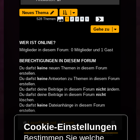
Neues Thema
528 Themen
1
2
3
4
5
Seite
1
von
18
Nächste
…
Gehe zu
WER IST ONLINE?
Mitglieder in diesem Forum: 0 Mitglieder und 1 Gast
BERECHTIGUNGEN IN DIESEM FORUM
Du darfst
keine
neuen Themen in diesem Forum
erstellen.
Du darfst
keine
Antworten zu Themen in diesem Forum
erstellen.
Du darfst deine Beiträge in diesem Forum
nicht
ändern.
Du darfst deine Beiträge in diesem Forum
nicht
löschen.
Du darfst
keine
Dateianhänge in diesem Forum
erstellen.
LaserFreak.net
Forum
Cookie-Einstellungen
Powered by
phpBB
® Forum Software © phpBB
Bestimmen Sie welche
Limited