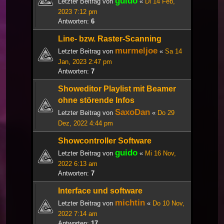
guido
Letzter Beitrag von
«
Di 14 Feb,
2023 7:12 pm
Antworten:
6
Line- bzw. Raster-Scanning
murmeljoe
Letzter Beitrag von
«
Sa 14
Jan, 2023 2:47 pm
Antworten:
7
Showeditor Playlist mit Beamer
ohne störende Infos
SaxoDan
Letzter Beitrag von
«
Do 29
Dez, 2022 4:44 pm
Showcontroller Software
guido
Letzter Beitrag von
«
Mi 16 Nov,
2022 6:13 am
Antworten:
7
Interface und software
michtin
Letzter Beitrag von
«
Do 10 Nov,
2022 7:14 am
Antworten:
17