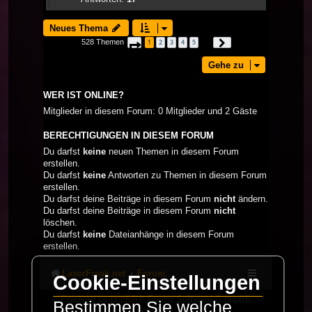
Neues Thema
528 Themen
1
2
3
4
5
Seite
1
von
18
Nächste
…
Gehe zu
WER IST ONLINE?
Mitglieder in diesem Forum: 0 Mitglieder und 2 Gäste
BERECHTIGUNGEN IN DIESEM FORUM
Du darfst
keine
neuen Themen in diesem Forum
erstellen.
Du darfst
keine
Antworten zu Themen in diesem Forum
erstellen.
Du darfst deine Beiträge in diesem Forum
nicht
ändern.
Du darfst deine Beiträge in diesem Forum
nicht
löschen.
Du darfst
keine
Dateianhänge in diesem Forum
erstellen.
LaserFreak.net
Forum
Cookie-Einstellungen
Powered by
phpBB
® Forum Software © phpBB
Bestimmen Sie welche
Limited