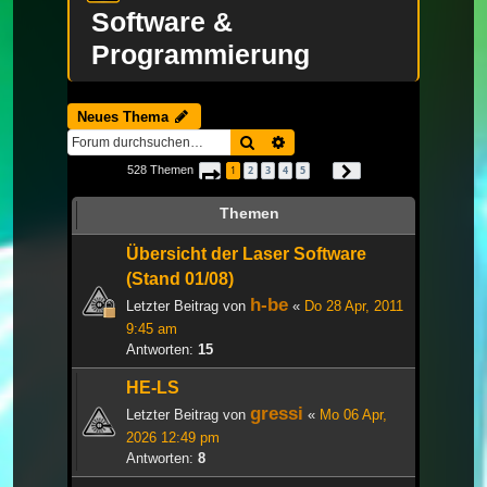
Software &
Programmierung
Neues Thema
Suche
Erweiterte Suche
528 Themen
1
2
3
4
5
Seite
1
von
18
Nächste
…
Themen
Übersicht der Laser Software
(Stand 01/08)
h-be
Letzter Beitrag von
«
Do 28 Apr, 2011
9:45 am
Antworten:
15
HE-LS
gressi
Letzter Beitrag von
«
Mo 06 Apr,
2026 12:49 pm
Antworten:
8