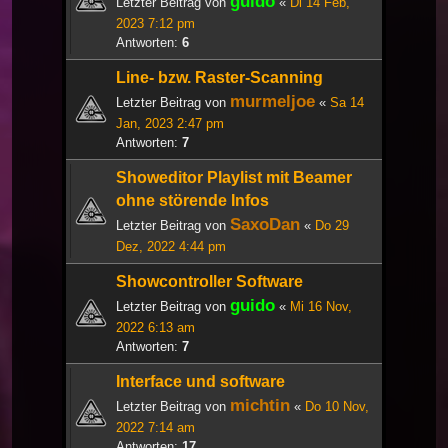
guido
Letzter Beitrag von
«
Di 14 Feb,
2023 7:12 pm
Antworten:
6
Line- bzw. Raster-Scanning
murmeljoe
Letzter Beitrag von
«
Sa 14
Jan, 2023 2:47 pm
Antworten:
7
Showeditor Playlist mit Beamer
ohne störende Infos
SaxoDan
Letzter Beitrag von
«
Do 29
Dez, 2022 4:44 pm
Showcontroller Software
guido
Letzter Beitrag von
«
Mi 16 Nov,
2022 6:13 am
Antworten:
7
Interface und software
michtin
Letzter Beitrag von
«
Do 10 Nov,
2022 7:14 am
Antworten:
17