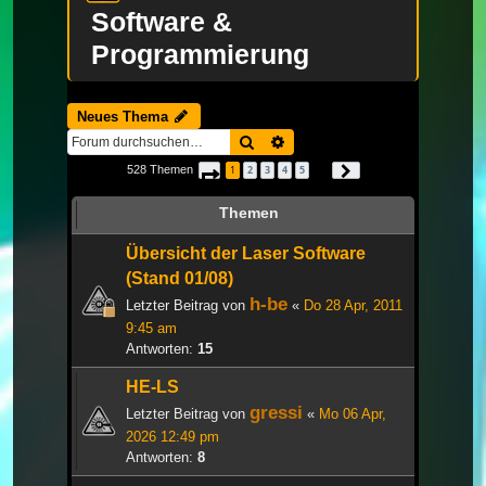
Software &
Programmierung
Neues Thema
Suche
Erweiterte Suche
528 Themen
1
2
3
4
5
Seite
1
von
18
Nächste
…
Themen
Übersicht der Laser Software
(Stand 01/08)
h-be
Letzter Beitrag von
«
Do 28 Apr, 2011
9:45 am
Antworten:
15
HE-LS
gressi
Letzter Beitrag von
«
Mo 06 Apr,
2026 12:49 pm
Antworten:
8