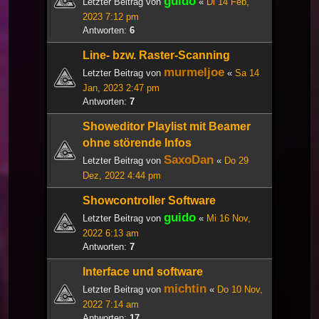
guido
Letzter Beitrag von
«
Di 14 Feb,
2023 7:12 pm
Antworten:
6
Line- bzw. Raster-Scanning
murmeljoe
Letzter Beitrag von
«
Sa 14
Jan, 2023 2:47 pm
Antworten:
7
Showeditor Playlist mit Beamer
ohne störende Infos
SaxoDan
Letzter Beitrag von
«
Do 29
Dez, 2022 4:44 pm
Showcontroller Software
guido
Letzter Beitrag von
«
Mi 16 Nov,
2022 6:13 am
Antworten:
7
Interface und software
michtin
Letzter Beitrag von
«
Do 10 Nov,
2022 7:14 am
Antworten:
17