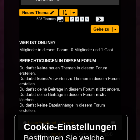
Neues Thema
528 Themen
1
2
3
4
5
Seite
1
von
18
Nächste
…
Gehe zu
WER IST ONLINE?
Mitglieder in diesem Forum: 0 Mitglieder und 1 Gast
BERECHTIGUNGEN IN DIESEM FORUM
Du darfst
keine
neuen Themen in diesem Forum
erstellen.
Du darfst
keine
Antworten zu Themen in diesem Forum
erstellen.
Du darfst deine Beiträge in diesem Forum
nicht
ändern.
Du darfst deine Beiträge in diesem Forum
nicht
löschen.
Du darfst
keine
Dateianhänge in diesem Forum
erstellen.
LaserFreak.net
Forum
Cookie-Einstellungen
Powered by
phpBB
® Forum Software © phpBB
Bestimmen Sie welche
Limited