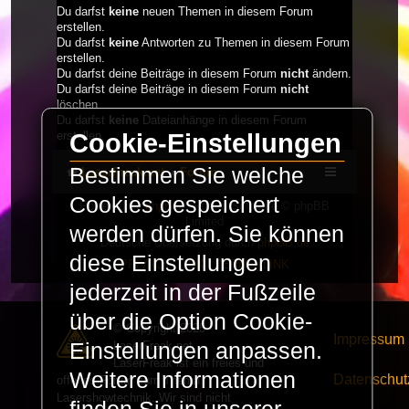
Du darfst
keine
neuen Themen in diesem Forum
erstellen.
Du darfst
keine
Antworten zu Themen in diesem Forum
erstellen.
Du darfst deine Beiträge in diesem Forum
nicht
ändern.
Du darfst deine Beiträge in diesem Forum
nicht
löschen.
Du darfst
keine
Dateianhänge in diesem Forum
Cookie-Einstellungen
erstellen.
Bestimmen Sie welche
LaserFreak.net
Forum
Cookies gespeichert
Powered by
phpBB
® Forum Software © phpBB
Limited
werden dürfen. Sie können
Deutsche Übersetzung durch
phpBB.de
diese Einstellungen
PRIVACY_LINK
|
TERMS_LINK
jederzeit in der Fußzeile
über die Option Cookie-
© Copyright 2025 -
Impressum
LaserFreak.net
Einstellungen anpassen.
LaserFreak ist ein freies und
Weitere Informationen
Datenschut
offenes Forum zum Thema
Lasershowtechnik. Wir sind nicht