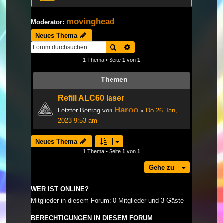
movinghead
Moderator:
Neues Thema
Suche
Erweiterte Suche
1 Thema • Seite
1
von
1
Themen
Refill ALC60 laser
Haroo
Letzter Beitrag von
«
Do 26 Jan,
2023 9:53 am
Neues Thema
1 Thema • Seite
1
von
1
Gehe zu
WER IST ONLINE?
Mitglieder in diesem Forum: 0 Mitglieder und 3 Gäste
BERECHTIGUNGEN IN DIESEM FORUM