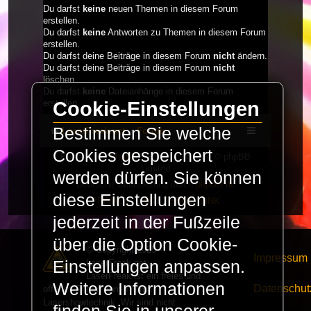
Du darfst
keine
neuen Themen in diesem Forum
erstellen.
Du darfst
keine
Antworten zu Themen in diesem Forum
erstellen.
Du darfst deine Beiträge in diesem Forum
nicht
ändern.
Du darfst deine Beiträge in diesem Forum
nicht
löschen.
Du darfst
keine
Dateianhänge in diesem Forum
Cookie-Einstellungen
erstellen.
Bestimmen Sie welche
LaserFreak.net
Forum
Cookies gespeichert
Powered by
phpBB
® Forum Software © phpBB
Limited
werden dürfen. Sie können
Deutsche Übersetzung durch
phpBB.de
diese Einstellungen
PRIVACY_LINK
|
TERMS_LINK
jederzeit in der Fußzeile
über die Option Cookie-
© Copyright 2025 -
Impressum
LaserFreak.net
Einstellungen anpassen.
LaserFreak ist ein freies und
Weitere Informationen
Datenschut
offenes Forum zum Thema
Lasershowtechnik. Wir sind nicht