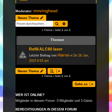
movinghead
Moderator:
Neues Thema
Suche
Erweiterte Suche
1 Thema • Seite
1
von
1
Themen
Refill ALC60 laser
Haroo
Letzter Beitrag von
«
Do 26 Jan,
2023 9:53 am
Neues Thema
1 Thema • Seite
1
von
1
Gehe zu
WER IST ONLINE?
Mitglieder in diesem Forum: 0 Mitglieder und 3 Gäste
BERECHTIGUNGEN IN DIESEM FORUM