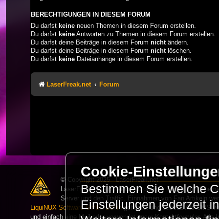
BERECHTIGUNGEN IN DIESEM FORUM
Du darfst
keine
neuen Themen in diesem Forum erstellen.
Du darfst
keine
Antworten zu Themen in diesem Forum erstellen.
Du darfst deine Beiträge in diesem Forum
nicht
ändern.
Du darfst deine Beiträge in diesem Forum
nicht
löschen.
Du darfst
keine
Dateianhänge in diesem Forum erstellen.
LaserFreak.net
Forum
Cookie-Einstellung
© Copyright 2025 - LaserFreak.net
Bestimmen Sie welche Co
LaserFreak ist ein freies und offenes Forum zum Thema 
Server und den Traffic. Einnahmen von Fan Artikeln we
Einstellungen jederzeit 
LiquiNUX Software GmbH Berlin
gehostet und betreut. Als CMS v
und einfach eine Mail oder verwendet unser Kontaktformular. Alle I