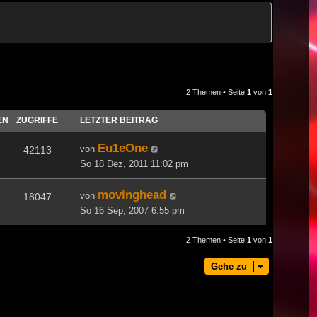
2 Themen • Seite
1
von
1
EN
ZUGRIFFE
LETZTER BEITRAG
Eu1eOne
von
42113
So 18 Dez, 2011 11:02 pm
movinghead
von
18047
So 16 Sep, 2007 6:55 pm
2 Themen • Seite
1
von
1
Gehe zu