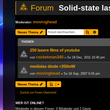
Solid-state la
movinghead
Moderator:
Suche
Erweiter
Neues Thema
THEMEN
250 lasers films of youtube
rocketman340
von
» So 18 Dez, 2011 10:40 pm
medialas diode >350mW
movinghead
von
» So 16 Sep, 2007 6:55 pm
Neues Thema
Zurück zur Foren-Übersicht
WER IST ONLINE?
Mitglieder in diesem Forum: 0 Mitglieder und 2 Gäste