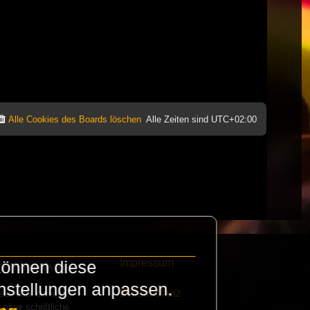
Alle Cookies des Boards löschen
Alle Zeiten sind
UTC+02:00
Impressum
können diese
e finanzieren die
instellungen anpassen.
Datenschutz
eak habt schickt
 ohne schriftliche