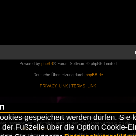
Powered by
phpBB
® Forum Software © phpBB Limited
Deutsche Übersetzung durch
phpBB.de
PRIVACY_LINK
|
TERMS_LINK
en
okies gespeichert werden dürfen. Sie 
Lasershowtechnik. Wir sind nicht kommerziell und die Banner auf dieser Seit
rden verwendet um Freaktreffen auszurichten. Die Server werden durch die
in der Fußzeile über die Option Cookie-E
erwenden wir
HomepageEasy
. Wenn Ihr Fragen oder Beschwerden zu LaserFr
nformationen auf dieser Seite sind urheberrechtlich geschützt und dürfen nicht