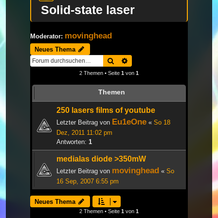
Solid-state laser
movinghead
Moderator:
Neues Thema
Suche
Erweiterte Suche
2 Themen • Seite
1
von
1
Themen
250 lasers films of youtube
Eu1eOne
Letzter Beitrag von
«
So 18
Dez, 2011 11:02 pm
Antworten:
1
medialas diode >350mW
movinghead
Letzter Beitrag von
«
So
16 Sep, 2007 6:55 pm
Neues Thema
2 Themen • Seite
1
von
1