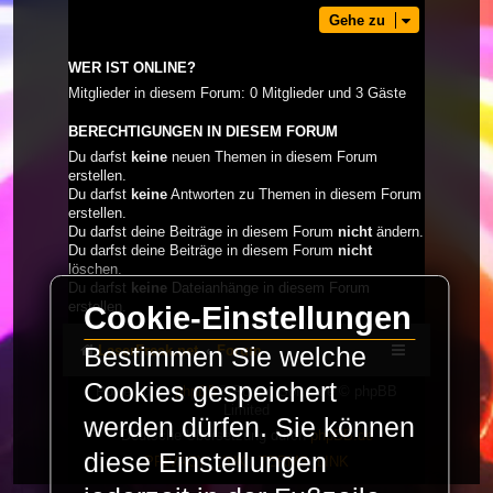
Gehe zu
WER IST ONLINE?
Mitglieder in diesem Forum: 0 Mitglieder und 3 Gäste
BERECHTIGUNGEN IN DIESEM FORUM
Du darfst
keine
neuen Themen in diesem Forum
erstellen.
Du darfst
keine
Antworten zu Themen in diesem Forum
erstellen.
Du darfst deine Beiträge in diesem Forum
nicht
ändern.
Du darfst deine Beiträge in diesem Forum
nicht
löschen.
Du darfst
keine
Dateianhänge in diesem Forum
erstellen.
Cookie-Einstellungen
LaserFreak.net
Forum
Bestimmen Sie welche
Cookies gespeichert
Powered by
phpBB
® Forum Software © phpBB
Limited
werden dürfen. Sie können
Deutsche Übersetzung durch
phpBB.de
diese Einstellungen
PRIVACY_LINK
|
TERMS_LINK