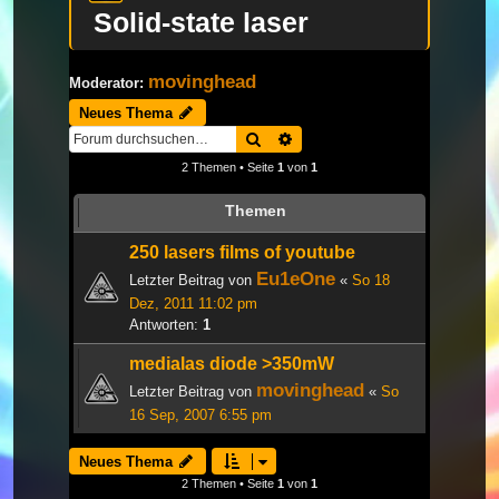
Solid-state laser
movinghead
Moderator:
Neues Thema
Suche
Erweiterte Suche
2 Themen • Seite
1
von
1
Themen
250 lasers films of youtube
Eu1eOne
Letzter Beitrag von
«
So 18
Dez, 2011 11:02 pm
Antworten:
1
medialas diode >350mW
movinghead
Letzter Beitrag von
«
So
16 Sep, 2007 6:55 pm
Neues Thema
2 Themen • Seite
1
von
1