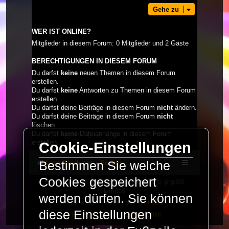
Gehe zu
WER IST ONLINE?
Mitglieder in diesem Forum: 0 Mitglieder und 2 Gäste
BERECHTIGUNGEN IN DIESEM FORUM
Du darfst
keine
neuen Themen in diesem Forum
erstellen.
Du darfst
keine
Antworten zu Themen in diesem Forum
erstellen.
Du darfst deine Beiträge in diesem Forum
nicht
ändern.
Du darfst deine Beiträge in diesem Forum
nicht
löschen.
Du darfst
keine
Dateianhänge in diesem Forum
erstellen.
Cookie-Einstellungen
LaserFreak.net
Forum
Bestimmen Sie welche
Cookies gespeichert
Powered by
phpBB
® Forum Software © phpBB
Limited
werden dürfen. Sie können
Deutsche Übersetzung durch
phpBB.de
diese Einstellungen
PRIVACY_LINK
|
TERMS_LINK