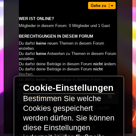
Gehe zu
WER IST ONLINE?
Mitglieder in diesem Forum: 0 Mitglieder und 1 Gast
BERECHTIGUNGEN IN DIESEM FORUM
Du darfst
keine
neuen Themen in diesem Forum
erstellen.
Du darfst
keine
Antworten zu Themen in diesem Forum
erstellen.
Du darfst deine Beiträge in diesem Forum
nicht
ändern.
Du darfst deine Beiträge in diesem Forum
nicht
löschen.
Du darfst
keine
Dateianhänge in diesem Forum
erstellen.
Cookie-Einstellungen
LaserFreak.net
Forum
Bestimmen Sie welche
Cookies gespeichert
Powered by
phpBB
® Forum Software © phpBB
Limited
werden dürfen. Sie können
Deutsche Übersetzung durch
phpBB.de
diese Einstellungen
PRIVACY_LINK
|
TERMS_LINK