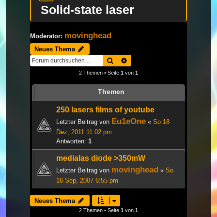
Solid-state laser
movinghead
Moderator:
Neues Thema
Suche
Erweiterte Suche
2 Themen • Seite
1
von
1
Themen
250 lasers films of youtube
Eu1eOne
Letzter Beitrag von
«
So 18
Dez, 2011 11:02 pm
Antworten:
1
medialas diode >350mW
movinghead
Letzter Beitrag von
«
So
16 Sep, 2007 6:55 pm
Neues Thema
2 Themen • Seite
1
von
1