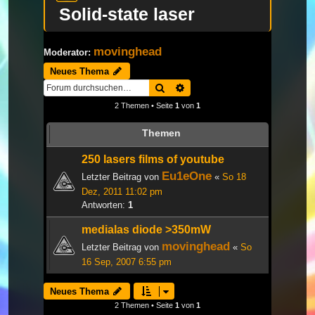
Solid-state laser
movinghead
Moderator:
Neues Thema
Suche
Erweiterte Suche
2 Themen • Seite
1
von
1
Themen
250 lasers films of youtube
Eu1eOne
Letzter Beitrag von
«
So 18
Dez, 2011 11:02 pm
Antworten:
1
medialas diode >350mW
movinghead
Letzter Beitrag von
«
So
16 Sep, 2007 6:55 pm
Neues Thema
2 Themen • Seite
1
von
1