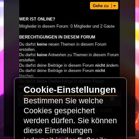
Gehe zu
WER IST ONLINE?
Mitglieder in diesem Forum: 0 Mitglieder und 2 Gäste
BERECHTIGUNGEN IN DIESEM FORUM
Du darfst
keine
neuen Themen in diesem Forum
erstellen.
Du darfst
keine
Antworten zu Themen in diesem Forum
erstellen.
Du darfst deine Beiträge in diesem Forum
nicht
ändern.
Du darfst deine Beiträge in diesem Forum
nicht
löschen.
Du darfst
keine
Dateianhänge in diesem Forum
erstellen.
Cookie-Einstellungen
LaserFreak.net
Forum
Bestimmen Sie welche
Cookies gespeichert
Powered by
phpBB
® Forum Software © phpBB
Limited
werden dürfen. Sie können
Deutsche Übersetzung durch
phpBB.de
diese Einstellungen
PRIVACY_LINK
|
TERMS_LINK