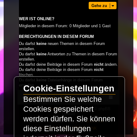
Gehe zu
WER IST ONLINE?
Mitglieder in diesem Forum: 0 Mitglieder und 1 Gast
BERECHTIGUNGEN IN DIESEM FORUM
Du darfst
keine
neuen Themen in diesem Forum
erstellen.
Du darfst
keine
Antworten zu Themen in diesem Forum
erstellen.
Du darfst deine Beiträge in diesem Forum
nicht
ändern.
Du darfst deine Beiträge in diesem Forum
nicht
löschen.
Du darfst
keine
Dateianhänge in diesem Forum
erstellen.
Cookie-Einstellungen
LaserFreak.net
Forum
Bestimmen Sie welche
Cookies gespeichert
Powered by
phpBB
® Forum Software © phpBB
Limited
werden dürfen. Sie können
Deutsche Übersetzung durch
phpBB.de
diese Einstellungen
PRIVACY_LINK
|
TERMS_LINK