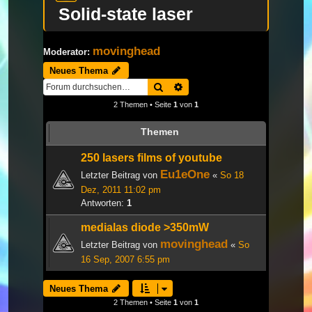
Solid-state laser
movinghead
Moderator:
Neues Thema
Suche
Erweiterte Suche
2 Themen • Seite
1
von
1
Themen
250 lasers films of youtube
Eu1eOne
Letzter Beitrag von
«
So 18
Dez, 2011 11:02 pm
Antworten:
1
medialas diode >350mW
movinghead
Letzter Beitrag von
«
So
16 Sep, 2007 6:55 pm
Neues Thema
2 Themen • Seite
1
von
1