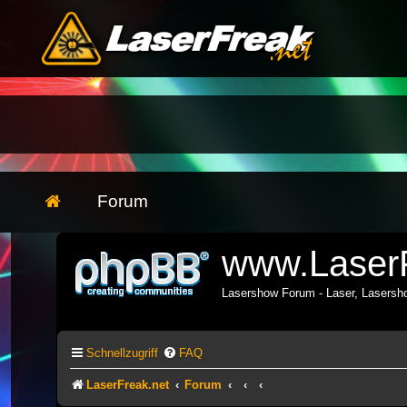
Forum
www.LaserF
Lasershow Forum - Laser, Lasers
Schnellzugriff
FAQ
LaserFreak.net
Forum