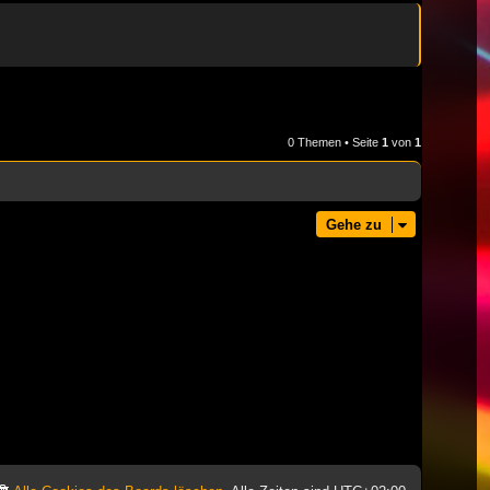
0 Themen • Seite
1
von
1
Gehe zu