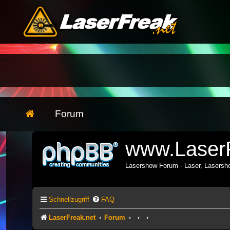
Forum
www.LaserF
Lasershow Forum - Laser, Lasers
Schnellzugriff
FAQ
LaserFreak.net
Forum