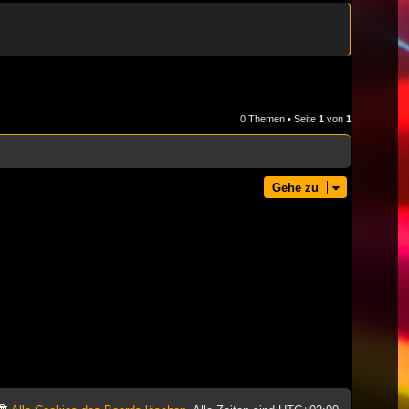
0 Themen • Seite
1
von
1
Gehe zu