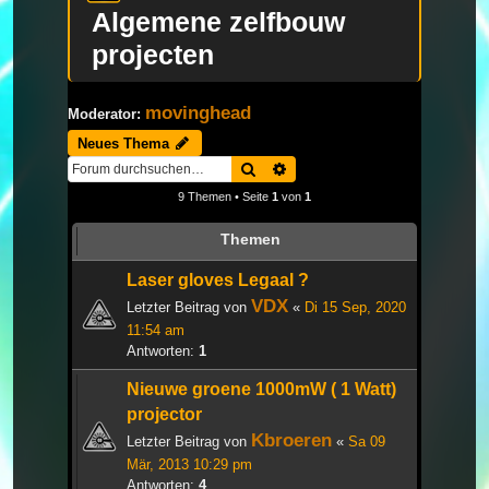
Algemene zelfbouw
projecten
movinghead
Moderator:
Neues Thema
Suche
Erweiterte Suche
9 Themen • Seite
1
von
1
Themen
Laser gloves Legaal ?
VDX
Letzter Beitrag von
«
Di 15 Sep, 2020
11:54 am
Antworten:
1
Nieuwe groene 1000mW ( 1 Watt)
projector
Kbroeren
Letzter Beitrag von
«
Sa 09
Mär, 2013 10:29 pm
Antworten:
4