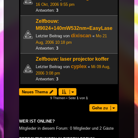
16 Okt, 2006 9:55 pm
Antworten:
3
Zelfbouw:
M9024+140mW532nm+EasyLase
dixiscan
Letzter Beitrag von
«
Mo 21
Aug, 2006 10:18 pm
Antworten:
3
Zelfbouw: laser projector koffer
cyplex
Letzter Beitrag von
«
Mi 09 Aug,
2006 3:08 pm
Antworten:
3
Neues Thema
9 Themen • Seite
1
von
1
Gehe zu
WER IST ONLINE?
Mitglieder in diesem Forum: 0 Mitglieder und 2 Gäste