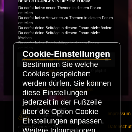
BERECHTIGUNGEN IN DIESEM FORUM
Du darfst
keine
neuen Themen in diesem Forum
erstellen.
Du darfst
keine
Antworten zu Themen in diesem Forum
erstellen.
Du darfst deine Beiträge in diesem Forum
nicht
ändern.
Du darfst deine Beiträge in diesem Forum
nicht
löschen.
Du darfst
keine
Dateianhänge in diesem Forum
erstellen.
Cookie-Einstellungen
LaserFreak.net
Forum
Bestimmen Sie welche
Powered by
phpBB
® Forum Software © phpBB
Cookies gespeichert
Limited
werden dürfen. Sie können
Deutsche Übersetzung durch
phpBB.de
PRIVACY_LINK
|
TERMS_LINK
diese Einstellungen
jederzeit in der Fußzeile
über die Option Cookie-
© Copyright 2025 -
Impressum
LaserFreak.net
Einstellungen anpassen.
LaserFreak ist ein freies und
Datenschut
offenes Forum zum Thema
Weitere Informationen