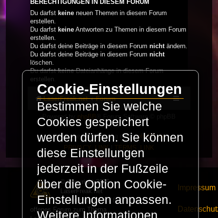
BERECHTIGUNGEN IN DIESEM FORUM
Du darfst
keine
neuen Themen in diesem Forum
erstellen.
Du darfst
keine
Antworten zu Themen in diesem Forum
erstellen.
Du darfst deine Beiträge in diesem Forum
nicht
ändern.
Du darfst deine Beiträge in diesem Forum
nicht
löschen.
Du darfst
keine
Dateianhänge in diesem Forum
erstellen.
Cookie-Einstellungen
LaserFreak.net
Forum
Bestimmen Sie welche
Powered by
phpBB
® Forum Software © phpBB
Cookies gespeichert
Limited
werden dürfen. Sie können
Deutsche Übersetzung durch
phpBB.de
PRIVACY_LINK
|
TERMS_LINK
diese Einstellungen
jederzeit in der Fußzeile
über die Option Cookie-
© Copyright 2025 -
Impressum
LaserFreak.net
Einstellungen anpassen.
LaserFreak ist ein freies und
Datenschut
offenes Forum zum Thema
Weitere Informationen