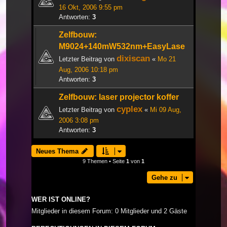
16 Okt, 2006 9:55 pm
Antworten:
3
Zelfbouw:
M9024+140mW532nm+EasyLase
dixiscan
Letzter Beitrag von
«
Mo 21
Aug, 2006 10:18 pm
Antworten:
3
Zelfbouw: laser projector koffer
cyplex
Letzter Beitrag von
«
Mi 09 Aug,
2006 3:08 pm
Antworten:
3
Neues Thema
9 Themen • Seite
1
von
1
Gehe zu
WER IST ONLINE?
Mitglieder in diesem Forum: 0 Mitglieder und 2 Gäste