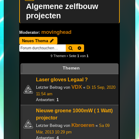
Algemene zelfbouw
projecten
movinghead
Moderator:
Neues Thema
Suche
Erweiterte Suche
9 Themen • Seite
1
von
1
Themen
Laser gloves Legaal ?
VDX
Letzter Beitrag von
«
Di 15 Sep, 2020
11:54 am
Antworten:
1
Nieuwe groene 1000mW ( 1 Watt)
projector
Kbroeren
Letzter Beitrag von
«
Sa 09
Mär, 2013 10:29 pm
Antworten:
4