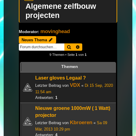
Algemene zelfbouw
projecten
movinghead
Moderator:
Neues Thema
Suche
Erweiterte Suche
9 Themen • Seite
1
von
1
Themen
Laser gloves Legaal ?
VDX
Letzter Beitrag von
«
Di 15 Sep, 2020
11:54 am
Antworten:
1
Nieuwe groene 1000mW ( 1 Watt)
projector
Kbroeren
Letzter Beitrag von
«
Sa 09
Mär, 2013 10:29 pm
Antworten:
4