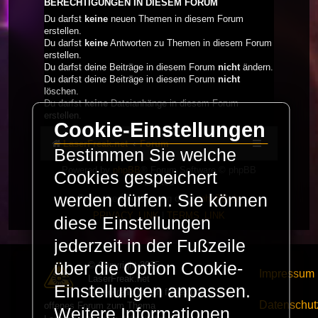
BERECHTIGUNGEN IN DIESEM FORUM
Du darfst
keine
neuen Themen in diesem Forum
erstellen.
Du darfst
keine
Antworten zu Themen in diesem Forum
erstellen.
Du darfst deine Beiträge in diesem Forum
nicht
ändern.
Du darfst deine Beiträge in diesem Forum
nicht
löschen.
Du darfst
keine
Dateianhänge in diesem Forum
erstellen.
Cookie-Einstellungen
LaserFreak.net
Forum
Bestimmen Sie welche
Powered by
phpBB
® Forum Software © phpBB
Cookies gespeichert
Limited
werden dürfen. Sie können
Deutsche Übersetzung durch
phpBB.de
PRIVACY_LINK
|
TERMS_LINK
diese Einstellungen
jederzeit in der Fußzeile
über die Option Cookie-
© Copyright 2025 -
Impressum
LaserFreak.net
Einstellungen anpassen.
LaserFreak ist ein freies und
Datenschut
offenes Forum zum Thema
Weitere Informationen