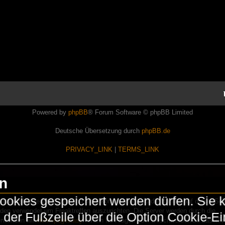
Powered by
phpBB
® Forum Software © phpBB Limited
Deutsche Übersetzung durch
phpBB.de
PRIVACY_LINK
|
TERMS_LINK
en
okies gespeichert werden dürfen. Sie 
Lasershowtechnik. Wir sind nicht kommerziell und die Banner auf dieser Seit
rden verwendet um Freaktreffen auszurichten. Die Server werden durch die
in der Fußzeile über die Option Cookie-E
erwenden wir
HomepageEasy
. Wenn Ihr Fragen oder Beschwerden zu LaserFr