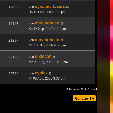
dynamic lasers
von
17496
Do 19 Feb, 2009 3:25 pm
movinghead
von
19145
So 16 Sep, 2007 7:29 pm
movinghead
von
21237
Mo 16 Okt, 2006 9:55 pm
dixiscan
von
22127
Mo 21 Aug, 2006 10:18 pm
cyplex
von
22794
Mi 09 Aug, 2006 3:08 pm
9 Themen • Seite
1
von
1
Gehe zu