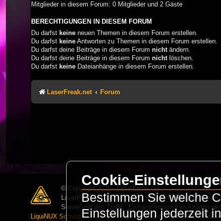
Mitglieder in diesem Forum: 0 Mitglieder und 2 Gäste
BERECHTIGUNGEN IN DIESEM FORUM
Du darfst
keine
neuen Themen in diesem Forum erstellen.
Du darfst
keine
Antworten zu Themen in diesem Forum erstellen.
Du darfst deine Beiträge in diesem Forum
nicht
ändern.
Du darfst deine Beiträge in diesem Forum
nicht
löschen.
Du darfst
keine
Dateianhänge in diesem Forum erstellen.
LaserFreak.net
Forum
Cookie-Einstellung
© Copyright 2025 - LaserFreak.net
Bestimmen Sie welche Co
LaserFreak ist ein freies und offenes Forum zum Thema 
Server und den Traffic. Einnahmen von Fan Artikeln we
Einstellungen jederzeit 
LiquiNUX Software GmbH Berlin
gehostet und betreut. Als CMS v