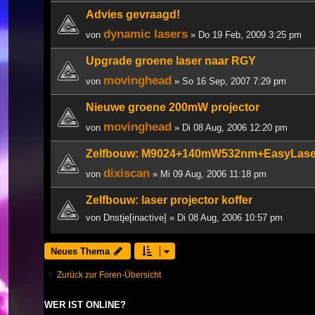
Advies gevraagd!
dynamic lasers
von
» Do 19 Feb, 2009 3:25 pm
Upgrade groene laser naar RGY
movinghead
von
» So 16 Sep, 2007 7:29 pm
Nieuwe groene 200mW projector
movinghead
von
» Di 08 Aug, 2006 12:20 pm
Zelfbouw: M9024+140mW532nm+EasyLas
dixiscan
von
» Mi 09 Aug, 2006 11:18 pm
Zelfbouw: laser projector koffer
von
Dnstje[inactive]
» Di 08 Aug, 2006 10:57 pm
Neues Thema
Zurück zur Foren-Übersicht
WER IST ONLINE?