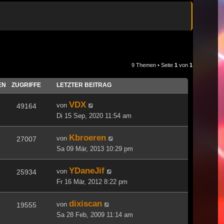
9 Themen • Seite
1
von
1
EN
ZUGRIFFE
LETZTER BEITRAG
VDX
von
49164
Di 15 Sep, 2020 11:54 am
Kbroeren
von
27007
Sa 09 Mär, 2013 10:29 pm
YDaneJif
von
25934
Fr 16 Mär, 2012 8:22 pm
dixiscan
von
19555
Sa 28 Feb, 2009 11:14 am