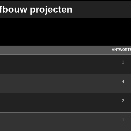
fbouw projecten
te Suche
ANTWORT
1
4
2
1