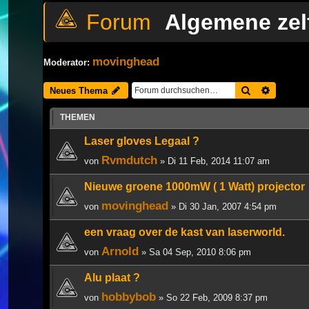
Algemene zel
movinghead
Moderator:
Suche
Erweiter
Neues Thema
THEMEN
Laser gloves Legaal ?
Rvmdutch
von
» Di 11 Feb, 2014 11:07 am
Nieuwe groene 1000mW ( 1 Watt) projector
movinghead
von
» Di 30 Jan, 2007 4:54 pm
een vraag over de kast van laserworld.
Arnold
von
» Sa 04 Sep, 2010 8:06 pm
Alu plaat ?
hobbybob
von
» So 22 Feb, 2009 8:37 pm