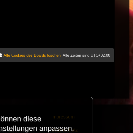
Alle Cookies des Boards löschen
Alle Zeiten sind
UTC+02:00
Impressum
können diese
e finanzieren die
instellungen anpassen.
Datenschutz
eak habt schickt