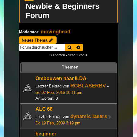
Newbie & Beginners
Forum
movinghead
Moderator:
Neues Thema
Suche
Erweiterte Suche
3 Themen • Seite
1
von
1
Themen
Ombouwen naar ILDA
RGBLASERBV
Letzter Beitrag von
«
So 07 Feb, 2016 10:11 pm
Antworten:
3
ALC 68
dynamic lasers
Letzter Beitrag von
«
Do 19 Feb, 2009 3:19 pm
beginner