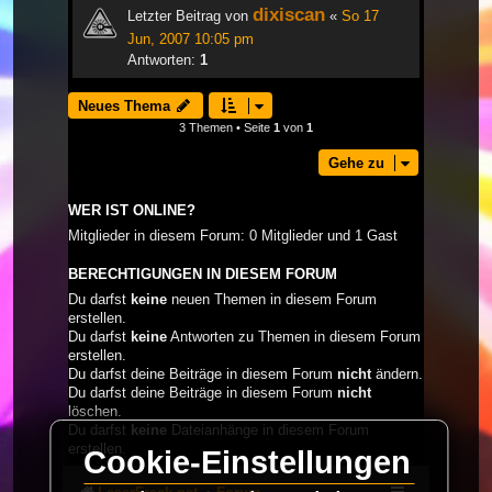
dixiscan
Letzter Beitrag von
«
So 17
Jun, 2007 10:05 pm
Antworten:
1
Neues Thema
3 Themen • Seite
1
von
1
Gehe zu
WER IST ONLINE?
Mitglieder in diesem Forum: 0 Mitglieder und 1 Gast
BERECHTIGUNGEN IN DIESEM FORUM
Du darfst
keine
neuen Themen in diesem Forum
erstellen.
Du darfst
keine
Antworten zu Themen in diesem Forum
erstellen.
Du darfst deine Beiträge in diesem Forum
nicht
ändern.
Du darfst deine Beiträge in diesem Forum
nicht
löschen.
Du darfst
keine
Dateianhänge in diesem Forum
erstellen.
Cookie-Einstellungen