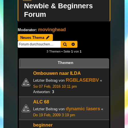
Newbie & Beginners
Forum
movinghead
Moderator:
Neues Thema
Suche
Erweiterte Suche
3 Themen • Seite
1
von
1
Themen
Ombouwen naar ILDA
RGBLASERBV
Letzter Beitrag von
«
So 07 Feb, 2016 10:11 pm
Antworten:
3
ALC 68
dynamic lasers
Letzter Beitrag von
«
Do 19 Feb, 2009 3:19 pm
beginner