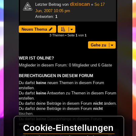
dixiscan
Letzter Beitrag von
«
So 17
Jun, 2007 10:05 pm
Antworten:
1
Neues Thema
3 Themen • Seite
1
von
1
Gehe zu
WER IST ONLINE?
Mitglieder in diesem Forum: 0 Mitglieder und 6 Gäste
BERECHTIGUNGEN IN DIESEM FORUM
Du darfst
keine
neuen Themen in diesem Forum
erstellen.
Du darfst
keine
Antworten zu Themen in diesem Forum
erstellen.
Du darfst deine Beiträge in diesem Forum
nicht
ändern.
Du darfst deine Beiträge in diesem Forum
nicht
löschen.
Du darfst
keine
Dateianhänge in diesem Forum
erstellen.
Cookie-Einstellungen