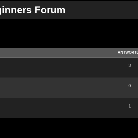
ginners Forum
te Suche
ANTWORT
3
0
1