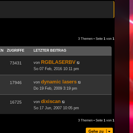
3 Themen • Seite
1
von
1
EN
ZUGRIFFE
LETZTER BEITRAG
RGBLASERBV
von
73431
So 07 Feb, 2016 10:11 pm
dynamic lasers
von
17946
Do 19 Feb, 2009 3:19 pm
dixiscan
von
16725
So 17 Jun, 2007 10:05 pm
3 Themen • Seite
1
von
1
Gehe zu