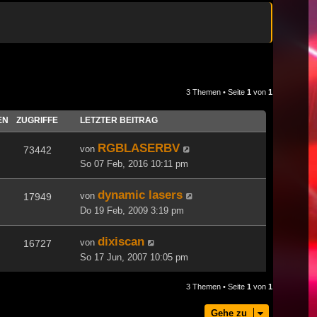
3 Themen • Seite
1
von
1
EN
ZUGRIFFE
LETZTER BEITRAG
RGBLASERBV
von
73442
So 07 Feb, 2016 10:11 pm
dynamic lasers
von
17949
Do 19 Feb, 2009 3:19 pm
dixiscan
von
16727
So 17 Jun, 2007 10:05 pm
3 Themen • Seite
1
von
1
Gehe zu