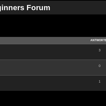
ginners Forum
te Suche
ANTWORT
3
0
1